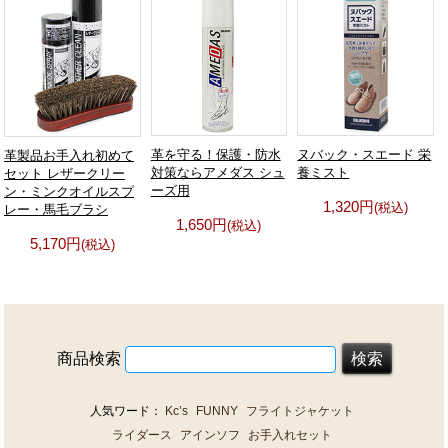
ヌバック・スエード 栄
革を守る！保護・防水
革製品お手入れ初めて
養ミスト
対策ならアメダス シュ
セット レザークリー
ーズ用
ン・ミンクオイルスプ
1,320円
(税込)
レー・馬毛ブラシ
1,650円
(税込)
5,170円
(税込)
商品検索
人気ワード：
Kc’s
FUNNY
フライトジャケット
ライダース
アインソフ
お手入れセット