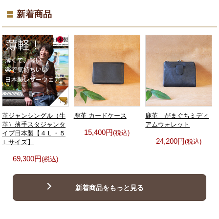
新着商品
革ジャンシングル（牛
鹿革 カードケース
鹿革 がまぐちミディ
革）薄手スタジャンタ
アムウォレット
15,400円
(税込)
イプ日本製【４Ｌ・５
24,200円
(税込)
Ｌサイズ】
69,300円
(税込)
新着商品をもっと見る