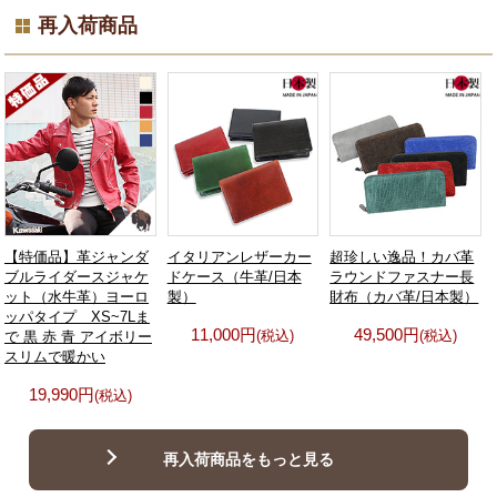
再入荷商品
【特価品】革ジャンダ
イタリアンレザーカー
超珍しい逸品！カバ革
ブルライダースジャケ
ドケース（牛革/日本
ラウンドファスナー長
ット（水牛革）ヨーロ
製）
財布（カバ革/日本製）
ッパタイプ XS~7Lま
11,000円
49,500円
(税込)
(税込)
で 黒 赤 青 アイボリー
スリムで暖かい
19,990円
(税込)
再入荷商品をもっと見る