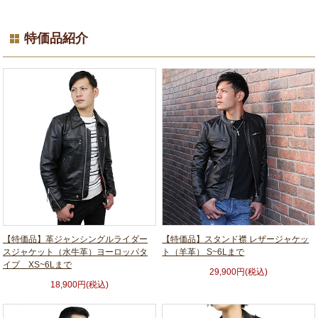
特価品紹介
【特価品】革ジャンシングルライダー
【特価品】スタンド襟 レザージャケッ
スジャケット（水牛革）ヨーロッパタ
ト（羊革） S~6Lまで
イプ XS~6Lまで
29,900円(税込)
18,900円(税込)