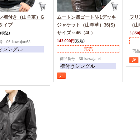
ン襟付き（山羊革）G
ムートン襟ゴートN-1デッキ
フリ
タイプ
ジャケット（山羊革）36(S)
（山
サイズ～46（4L）
(税込)
3,85
143,000円
(税込)
 05-kawajan68
完売
きシングル
商品番
商品番号 38-kawajan4
襟付きシングル