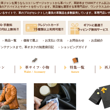
な革ジャンを買うならココ！レザージャケットから革バッグ、革財布まで1000アイテム以上
入後のアドバイスとサポートを行っています。実店舗も運営する革専門店が、ワンクラス上
いるサイトで、革のプロがセレクトした最良の革製品を多数販売しています。革専門店レザ
商品一覧
価格で選ぶ
お支払い方法
お問合わせ
お店紹介
メンテナンスまで。革オタクの知恵袋日記
ショッピングガイド