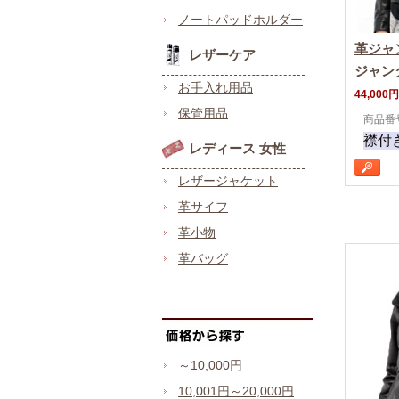
ノートパッドホルダー
革ジャ
レザーケア
ジャン
お手入れ用品
44,000円
保管用品
商品番号
襟付
レディース 女性
レザージャケット
革サイフ
革小物
革バッグ
～10,000円
10,001円～20,000円