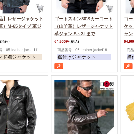
品】レザージャケット
ゴートスキン30'Sカーコート
ゴー
革）M-65タイプ 革ジ
（山羊革）レザージャケット
ケッ
革ジャン S～3Lまで
ャン
(税込)
64,900円
(税込)
64,9
05-leather-jacket111
商品番号 05-leather-jacket18
商品
ンド襟ジャケット
襟付きジャケット
襟