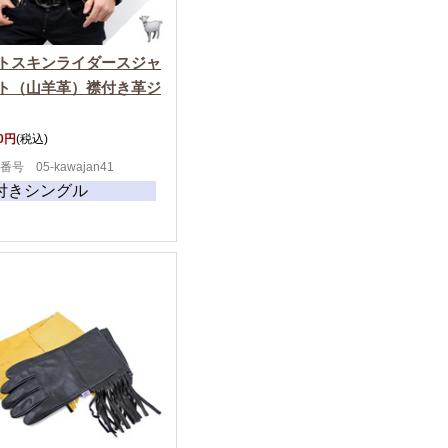
トスキンライダースジャ
ト（山羊革）襟付き革ジ
00円
(税込)
番号 05-kawajan41
付きシングル