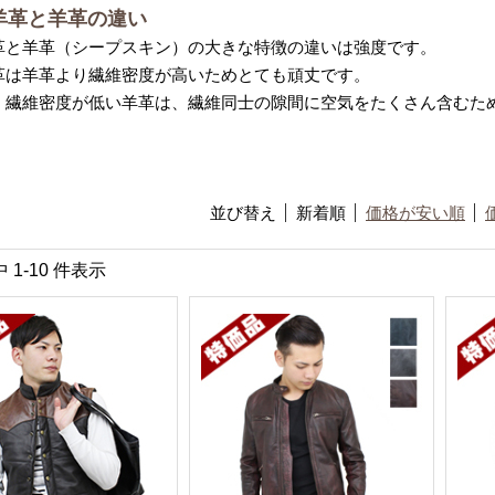
羊革と羊革の違い
革と羊革（シープスキン）の大きな特徴の違いは強度です。
革は羊革より繊維密度が高いためとても頑丈です。
、繊維密度が低い羊革は、繊維同士の隙間に空気をたくさん含むた
並び替え
新着順
価格が安い順
中 1-10 件表示