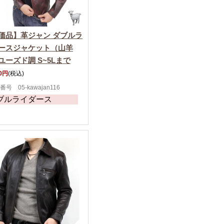
価品】革ジャン ダブルラ
ースジャケット（山羊
ユーズド調 S~5Lまで
00円
(税込)
号 05-kawajan116
ブルライダース