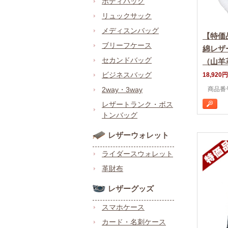
ボディバッグ
リュックサック
メディスンバッグ
【特価
ブリーフケース
綿レザ
セカンドバッグ
（山羊
ビジネスバッグ
18,920円
2way・3way
商品番号
レザートランク・ボス
トンバッグ
レザーウォレット
ライダースウォレット
革財布
レザーグッズ
スマホケース
カード・名刺ケース