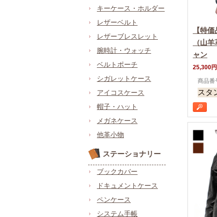
キーケース・ホルダー
レザーベルト
【特価
レザーブレスレット
（山羊
腕時計・ウォッチ
ャン
ベルトポーチ
25,300円
シガレットケース
商品番号 
スタ
アイコスケース
帽子・ハット
メガネケース
他革小物
ステーショナリー
ブックカバー
ドキュメントケース
ペンケース
システム手帳