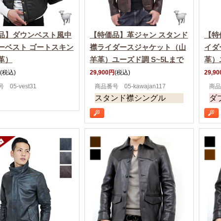
品】ダウンベスト風中
【特価品】革ジャン スタンド
【特
ーベスト ゴートスキン
襟ライダースジャケット（山
イダ
革）
羊革）ユーズド調 S~5Lまで
革）
(税込)
29,900円
(税込)
29,9
 05-vest31
商品番号 05-kawajan117
商品番
スタンド襟シングル
ダ