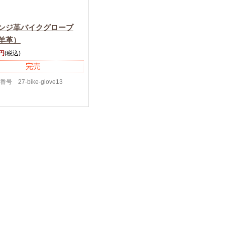
ンジ革バイクグローブ
羊革）
0円
(税込)
完売
号 27-bike-glove13