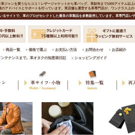
な革ジャンを買うならココ！レザージャケットから革バッグ、革財布まで1000アイテム以上
入後のアドバイスとサポートを行っています。実店舗も運営する革専門店が、ワンクラス上
いるサイトで、革のプロがセレクトした最良の革製品を多数販売しています。革専門店レザ
商品一覧
価格で選ぶ
お支払い方法
お問合わせ
お店紹介
メンテナンスまで。革オタクの知恵袋日記
ショッピングガイド