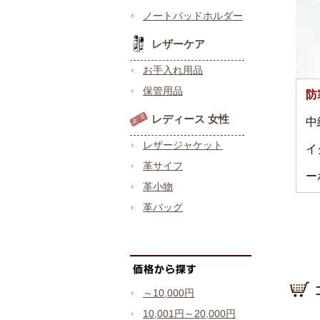
ノートパッドホルダー
レザーケア
お手入れ用品
保管用品
防
レディース 女性
中
レザージャケット
イ
革サイフ
ー
革小物
革バッグ
～10,000円
10,001円～20,000円