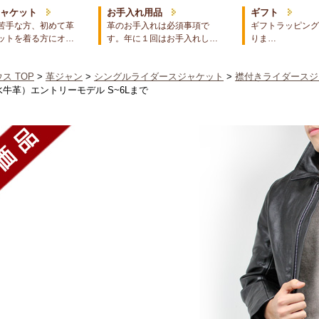
ジャケット
お手入れ用品
ギフト
苦手な方、初めて革
革のお手入れは必須事項で
ギフトラッピング
ットを着る方にオ…
す。年に１回はお手入れし…
りま…
ス TOP
>
革ジャン
>
シングルライダースジャケット
>
襟付きライダースジ
牛革）エントリーモデル S~6Lまで