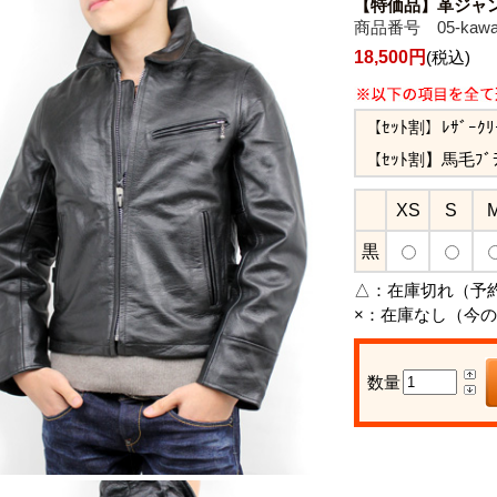
【特価品】革ジャン
商品番号 05-kawaj
18,500円
(税込)
【ｾｯﾄ割】ﾚｻﾞｰｸ
【ｾｯﾄ割】馬毛ﾌﾞ
XS
S
黒
△：
在庫切れ（予
×：
在庫なし（今の
数量