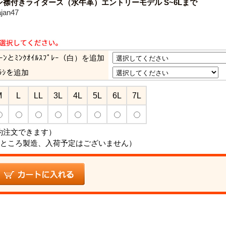
襟付きライダース（水牛革）エントリーモデル S~6Lまで
an47
ﾘｰﾝとﾐﾝｸｵｲﾙｽﾌﾟﾚｰ（白）を追加
ﾗｼを追加
M
L
LL
3L
4L
5L
6L
7L
約注文できます）
ところ製造、入荷予定はございません）