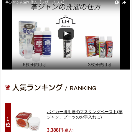
バイカー御用達のマスタングペースト(革
ジャン、ブーツのお手入れに)
1
位
3,388円
(税込)