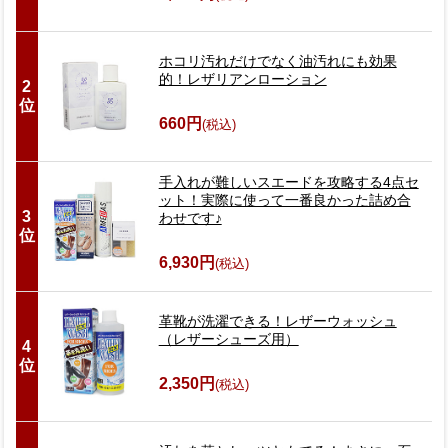
ホコリ汚れだけでなく油汚れにも効果
的！レザリアンローション
2
位
660円
(税込)
手入れが難しいスエードを攻略する4点セ
ット！実際に使って一番良かった詰め合
3
わせです♪
位
6,930円
(税込)
革靴が洗濯できる！レザーウォッシュ
（レザーシューズ用）
4
位
2,350円
(税込)