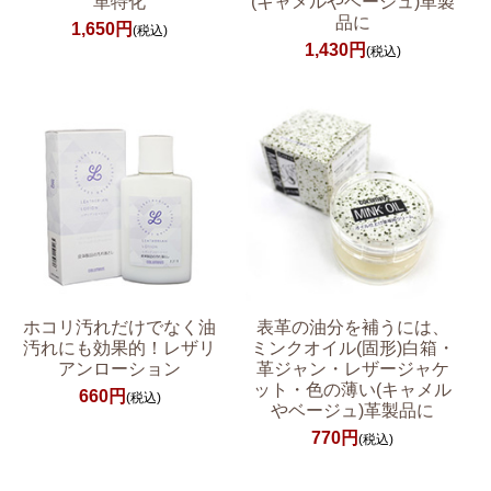
革特化
(キャメルやベージュ)革製
品に
1,650円
(税込)
1,430円
(税込)
ホコリ汚れだけでなく油
表革の油分を補うには、
汚れにも効果的！レザリ
ミンクオイル(固形)白箱・
アンローション
革ジャン・レザージャケ
ット・色の薄い(キャメル
660円
(税込)
やベージュ)革製品に
770円
(税込)