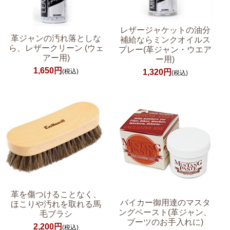
レザージャケットの油分
革ジャンの汚れ落としな
補給ならミンクオイルス
ら、レザークリーン (ウェ
プレー(革ジャン・ウエア
アー用)
ー用)
1,650円
(税込)
1,320円
(税込)
革を傷つけることなく、
バイカー御用達のマスタ
ほこりや汚れを取れる馬
ングペースト(革ジャン、
毛ブラシ
ブーツのお手入れに)
2,200円
(税込)