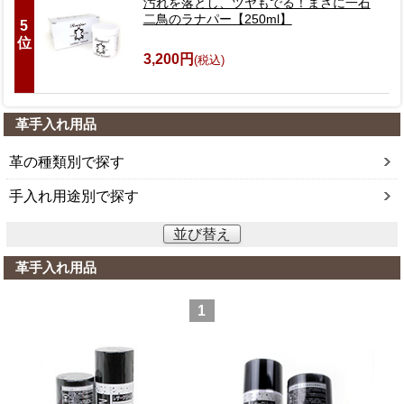
汚れを落とし、ツヤもでる！まさに一石
二鳥のラナパー【250ml】
5
位
3,200円
(税込)
革手入れ用品
革の種類別で探す
手入れ用途別で探す
並び替え
革手入れ用品
1