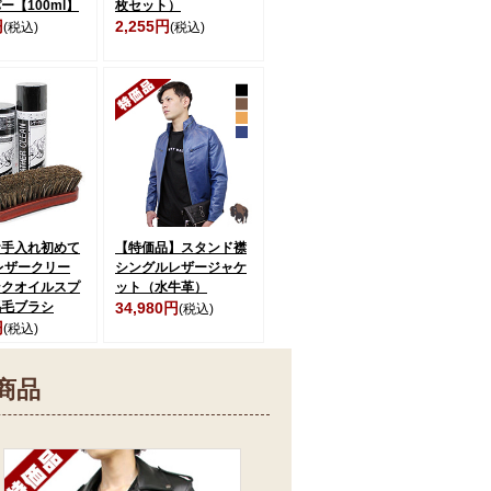
ー【100ml】
枚セット）
円
2,255円
(税込)
(税込)
お手入れ初めて
【特価品】スタンド襟
レザークリー
シングルレザージャケ
ンクオイルスプ
ット（水牛革）
馬毛ブラシ
34,980円
(税込)
円
(税込)
商品