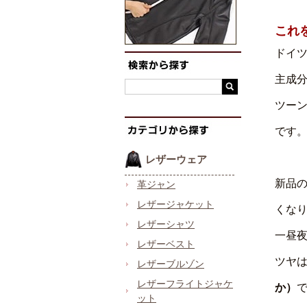
これ
ドイ
主成
ツー
です
レザーウェア
新品
革ジャン
レザージャケット
くな
レザーシャツ
一昼
レザーベスト
ツヤ
レザーブルゾン
レザーフライトジャケ
か）
ット