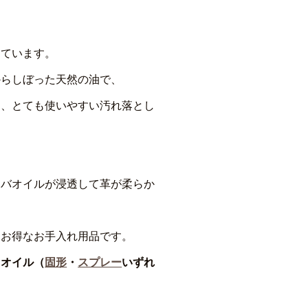
っています。
からしぼった天然の油で、
く、とても使いやすい汚れ落とし
ホバオイルが浸透して革が柔らか
もお得なお手入れ用品です。
クオイル（
固形
・
スプレー
いずれ