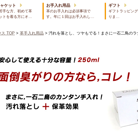
ジャケット
お手入れ用品
ギフト
苦手な方、初めて革
革のお手入れは必須事項で
ギフトラッピング
ットを着る方にオ…
す。年に１回はお手入れし…
りま…
ス TOP
>
革手入れ用品
> 汚れを落とし、ツヤもでる！まさに一石二鳥のラナ