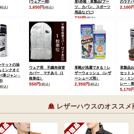
(ウェアー用)
形)赤箱・革製品(ブー
のラナパ
1,650円
ツ、カバン、スポーツ
2,100
(税込)
(税込)
用品などに)
770円
(税込)
ャケットの油
ウェア用 不織布保管
革靴が洗濯できる！レ
革製品
らミンクオイ
カバー マチあり（1
ザーウォッシュ （レザ
セット 
ー(革ジャン・
枚単位）
ーシューズ用）
ン・ミ
)
550円
2,350円
レー・
(税込)
(税込)
(税込)
5,170
レザーハウスのオススメ