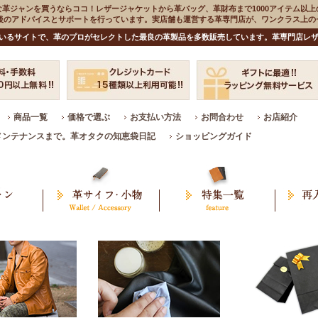
な革ジャンを買うならココ！レザージャケットから革バッグ、革財布まで1000アイテム以上
入後のアドバイスとサポートを行っています。実店舗も運営する革専門店が、ワンクラス上
いるサイトで、革のプロがセレクトした最良の革製品を多数販売しています。革専門店レザ
商品一覧
価格で選ぶ
お支払い方法
お問合わせ
お店紹介
メンテナンスまで。革オタクの知恵袋日記
ショッピングガイド