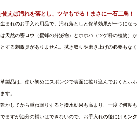
を使えば汚れを落とし、ツヤもでる！まさに一石二鳥！
ツ生まれのお手入れ用品で、汚れ落としと保革効果が一つにな
分は天然の密ロウ（蜜蜂の分泌物）とホホバ（ツゲ科の植物）
ンとする刺激臭がありません。拭き取りや磨き上げの必要もな
。
の革製品は、使い初めにスポンジで表面に擦り込んでおくとホ
ります。
夜乾かしてから重ね塗りすると撥水効果も高まり、一度で何度
はでますが油分の補いはできないので、お手入れの後には
ミン
で