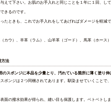
を与えて下さい。お肌のお手入れと同じことを１年に１回、し
ができるのです。
あったときも、これでお手入れをしてあげればダメージを軽減
革（カウ）、羊革（ラム）、山羊革（ゴード）、馬革（ホース
用方法
専用のスポンジに本品を少量とり、汚れている箇所に薄く塗り伸
のスポンジは２つ同梱されてあります。馴染ませていくことで
、表面の撥水効果が得られ、縫い目も保護します。ベトベトし
。