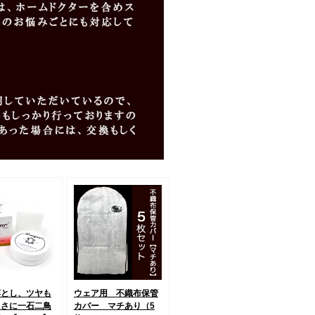
落とし、ツヤも
ウェア用 不織布保管
まさに一石二鳥
カバー マチあり（5