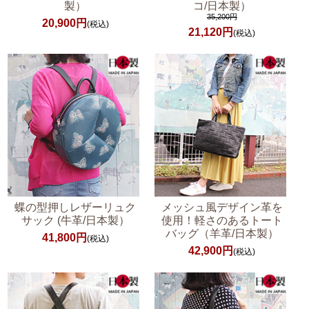
製）
コ/日本製）
35,200円
20,900円
(税込)
21,120円
(税込)
蝶の型押しレザーリュク
メッシュ風デザイン革を
サック (牛革/日本製）
使用！軽さのあるトート
バッグ（羊革/日本製）
41,800円
(税込)
42,900円
(税込)