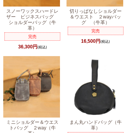
スノーワックスハードレ
切りっぱなしショルダー
ザー ビジネスバッグ
＆ウエスト ２wayバッ
ショルダーバッグ（牛
グ （牛革）
革）
完売
完売
16,500円
(税込)
36,300円
(税込)
ミニショルダー＆ウエス
まん丸ハンドバッグ（牛
トバッグ ２way（牛
革）