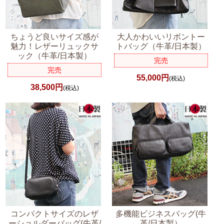
ちょうど良いサイズ感が
大人かわいいリボントー
魅力！レザーリュックサ
トバッグ（牛革/日本製）
ック（牛革/日本製）
完売
完売
55,000円
(税込)
38,500円
(税込)
コンパクトサイズのレザ
多機能ビジネスバッグ(牛
ーショルダーバッグ(牛革/
革/日本製）