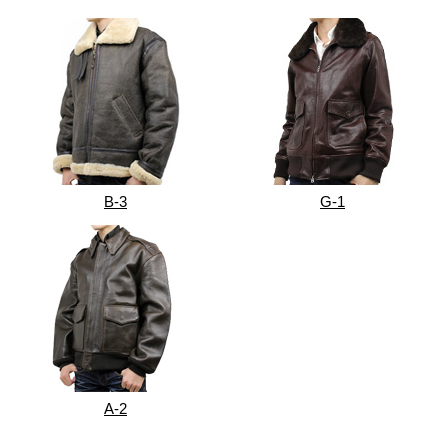
B-3
G-1
A-2