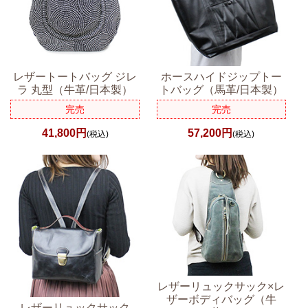
レザートートバッグ ジレ
ホースハイドジップトー
ラ 丸型（牛革/日本製）
トバッグ（馬革/日本製）
完売
完売
41,800円
57,200円
(税込)
(税込)
レザーリュックサック×レ
ザーボディバッグ（牛
レザーリュックサック