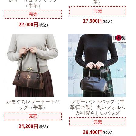
革）
（牛革）
完売
完売
17,600円
(税込)
22,000円
(税込)
がまぐちレザートートバ
レザーハンドバッグ（牛
ッグ（牛革）
革/日本製） 丸いフォルム
が可愛らしいバッグ
完売
完売
24,200円
(税込)
26,400円
(税込)