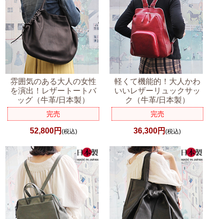
雰囲気のある大人の女性
軽くて機能的！大人かわ
を演出！レザートートバ
いいレザーリュックサッ
ッグ（牛革/日本製）
ク（牛革/日本製）
完売
完売
52,800円
36,300円
(税込)
(税込)