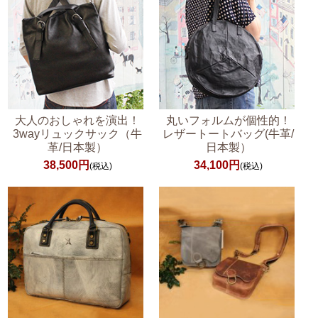
大人のおしゃれを演出！
丸いフォルムが個性的！
3wayリュックサック（牛
レザートートバッグ(牛革/
革/日本製）
日本製）
38,500円
34,100円
(税込)
(税込)