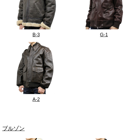
B-3
G-1
A-2
ブルゾン