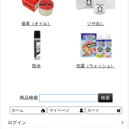
保革（オイル）
ツヤ出し
防水
洗濯（ウォッシュ）
商品検索
ホーム
マイページ
カート
ログイン