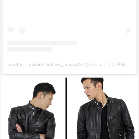
Leather House(@leather_house1978)がシェアした投稿
-
20