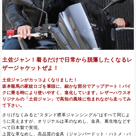
土佐ジャン！着るだけで日常から脱藩したくなるレ
ザージャケットぜよ！
土佐ジャンがカッコよくなりました！
坂本龍馬の家紋ロゴを筆頭に、細かな部分でアップデート！バイ
クに乗る時により使いやすく、進化しています。レザーハウスオ
リジナルの「土佐ジャン」で高知の風味に包まれながら走ってみ
て下さい。
さりげなくみると“スタンド襟革ジャンシングル”はすべて同じよ
うに見えますが、オリジナルは革のなめし、金具、裏生地などす
べて日本製で実現。
上質な革なめし、高品質の金具（ジャンパードット・ハトメ・バ