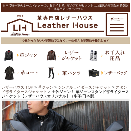
日本で唯一革のホームドクターのいるサイトで、革のプロがセレクトした最良の革製品を多数販
売。革専門店レザーハウス
今良かったらいい革製品ではなく、一生使える革製品を提供します
レザーハウス TOP
>
革ジャン
>
シングルライダースジャケット
>
スタン
ド襟ライダースジャケット
> 土佐ジャン！ 革ジャンスタンド襟ライダース
ジャケット【レザーハウスオリジナル】（牛革/日本製）