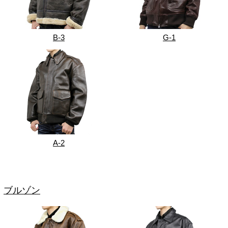
B-3
G-1
A-2
ブルゾン