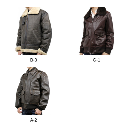
B-3
G-1
A-2