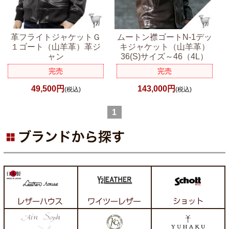
革フライトジャケットＧ
ムートン襟ゴートN-1デッ
１ゴート（山羊革）革ジ
キジャケット（山羊革）
ャン
36(S)サイズ～46（4L）
完売
完売
49,500円
143,000円
(税込)
(税込)
1