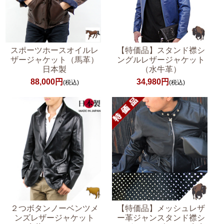
スポーツホースオイルレ
【特価品】スタンド襟シ
ザージャケット（馬革）
ングルレザージャケット
日本製
（水牛革）
88,000円
34,980円
(税込)
(税込)
２つボタンノーベンツメ
【特価品】メッシュレザ
ンズレザージャケット
ー革ジャンスタンド襟シ