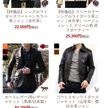
【特価品】シングルライ
【特価品】スリーカラー
ダースツートーンカラー
シングルライダース革ジ
革ジャン（水牛革）
ャン（水牛革）ベージュ
ｘレッド クリーム色 赤
22,000円
(税込)
スポーティー
25,300円
(税込)
ホースレザー2Bレザージ
ゴートスキンライダース
ャケット（馬革/日本製）
ジャケット（山羊革）襟
付き革ジャン
84,700円