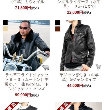
（牛革）カウオイル
ングルライダース（水牛
革） XS~7Lまで
71,500円
(税込)
22,000円
(税込)
ラム革フライトジャケッ
革ジャン襟付き（山羊
トＢ－３（ムートン）羊
革）Gジャンタイプ
暖かい 一生もののムート
44,000円
(税込)
ンジャケット メンズ
99,990円
(税込)