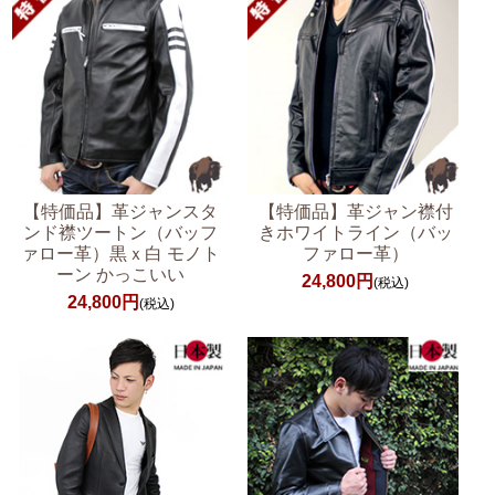
【特価品】革ジャンスタ
【特価品】革ジャン襟付
ンド襟ツートン（バッフ
きホワイトライン（バッ
ァロー革）黒ｘ白 モノト
ファロー革）
ーン かっこいい
24,800円
(税込)
24,800円
(税込)