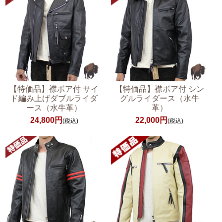
【特価品】襟ボア付 サイ
【特価品】襟ボア付 シン
ド編み上げダブルライダ
グルライダース（水牛
ース（水牛革）
革）
24,800円
22,000円
(税込)
(税込)