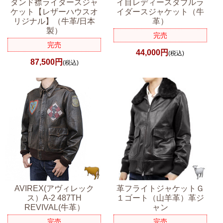
タンド襟ライダースジャ
イ目レディースダブルラ
ケット【レザーハウスオ
イダースジャケット（牛
リジナル】（牛革/日本
革）
製）
完売
完売
44,000円
(税込)
87,500円
(税込)
AVIREX(アヴィレック
革フライトジャケットＧ
ス）A-2 487TH
１ゴート（山羊革）革ジ
REVIVAL(牛革）
ャン
完売
完売