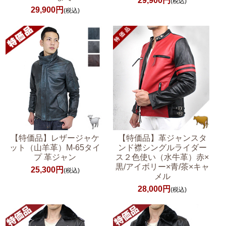
29,900円
(税込)
29,900円
(税込)
【特価品】レザージャケ
【特価品】革ジャンスタ
ット（山羊革）M-65タイ
ンド襟シングルライダー
プ 革ジャン
ス２色使い（水牛革）赤×
黒/アイボリー×青/茶×キャ
25,300円
(税込)
メル
28,000円
(税込)