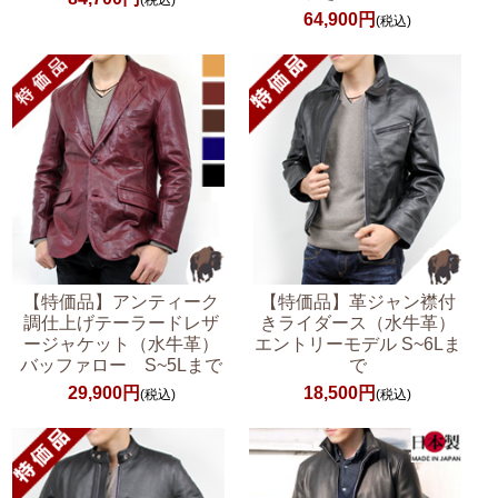
(税込)
64,900円
(税込)
【特価品】アンティーク
【特価品】革ジャン襟付
調仕上げテーラードレザ
きライダース（水牛革）
ージャケット（水牛革）
エントリーモデル S~6Lま
バッファロー S~5Lまで
で
29,900円
18,500円
(税込)
(税込)