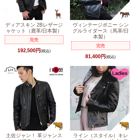
ディアスキン 2Bレザージ
ヴィンテージポニー シン
ャケット（鹿革/日本製）
グルライダース（馬革/日
本製）
完売
完売
192,500円
(税込)
81,400円
(税込)
土佐ジャン！ 革ジャンス
ライン（スタイル）キレ