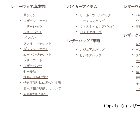
レザーウェア/革衣類
バイカーアイテム
レザーウォ
革ジャン
サドル・ツールバッグ
バ
レザージャケット
メディスンバッグ
ウ
レザーシャツ
ウエスト・ヒップバッグ
革
レザーベスト
バイクグローブ
レザーグッ
ブルゾン
レザーバッグ / 革鞄
フライトジャケット
レ
ダウンジャケット
カジュアルバッグ
ベ
ムートンジャケット
ビジネスバッグ
ス
レザーコート
カ
レザーパンツ
シ
セール品
帽
送料と支払い方法
腕
特定商取引法に基づく表示
キ
個人情報の取扱いについて
メ
返品特約について
Copyright(c) レザー