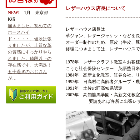
レザーハウス店長について
NEW!
1月 東京都
K様
届きました。初めての
レザーハウス店長は
ホースハイ
革ジャン、レザージャケットなどを長
ド・・・・。値段は張
オーダー制作のため、原皮（牛皮、豚
りましたが、上質な革
修理につきましては、レザーハウスで
の質感にすっかりやら
れました。値段以上の
1978年 レザークラフト教室をお
存在感です。大満足！
こうち社会保険センター、英語塾日米
五十過ぎのおじさん
1984年 高新文化教室、証券会社、
が…
1992年 日高村に高齢者グループ・
1991年 土佐の匠高知県認定
2003年 高知龍馬学園・高新文化教
要請あれば各所に出張レザーク