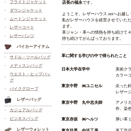
フライトジャケット
店長の福永
です。
ダウンジャケット
ようこそ、レザーハウス.netへお越
ムートンジャケット
私がレザーハウスを経営させていた
ます。
レザーコート
革ジャン・革への情熱を持ち続けて
レザーパンツ
持ち続けてがんばっております。
バイカーアイテム
革に関する学びの中で得られたこと
サドル・ツールバッグ
メディスンバッグ
日本大学在学中
美術ク
ウエスト・ヒップバッ
カラー
グ
東京中野 ㈱ユニセル
尖った
バイクグローブ
レザー
レザーバッグ
東京中野 丸中忠夫師
アメリ
作、染
カジュアルバッグ
ビジネスバッグ
東京赤坂 ㈱ヘルツ
厚い革
レザーウォレット
東京目黒 中浜工房
革工芸