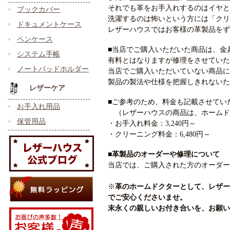
それでも革をお手入れするのはイヤと
ブックカバー
洗濯するのは怖いという方には「クリ
ドキュメントケース
レザーハウスではお客様の革製品をず
ペンケース
■当店でご購入いただいた商品は、金
システム手帳
有料とはなりますが修理をさせていた
ノートパッドホルダー
当店でご購入いただいていない商品に
製品の製法や仕様を把握しきれないた
レザーケア
■ご参考のため、料金も記載させてい
お手入れ用品
（レザーハウスの商品は、ホームド
保管用品
・お手入れ料金：3,240円～
・クリーニング料金：6,480円～
■革製品のオーダーや修理について
当店では、ご購入された方のオーダー
※
革のホームドクターとして、レザー
でご安心くださいませ。
末永くの親しいお付き合いを、お願い