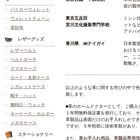
壺の製
バイカーウォレット
東京五反田
ミシン
ウォレットチェーン
宮川文化服装専門学校
ットな
革財布
アドバ
レザーグッズ
香川県 ㈱ナイガイ
日本製
おける
レザーベルト
ー、こ
ベルトポーチ
勤勉さ
スマホケース
カード・名刺ケース
シガレットケース
以上のような革に関する学びの中で色
致します。
帽子・ハット
腕時計・ウォッチ
■革のホームドクターとして、ご購入
１年間無料保証書を発行しており、そ
キーケース・ホルダー
革製品は表面だけのお手入れしかでき
メガネケース
ですが、５年程前に技術革新があり、
ステーショナリー
また、
革お手入れ用品
、
革製品専用洗