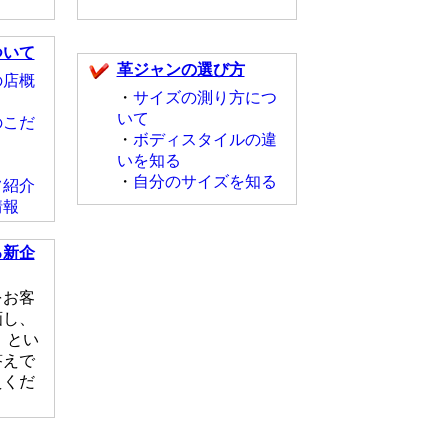
ついて
革ジャンの選び方
の店概
・
サイズの測り方につ
いて
のこだ
・
ボディスタイルの違
いを知る
・
自分のサイズを知る
フ紹介
情報
る新企
をお客
画し、
 とい
答えで
えくだ