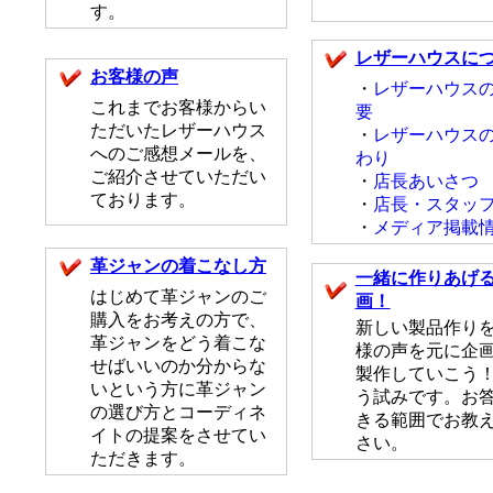
す。
レザーハウスに
お客様の声
・
レザーハウス
これまでお客様からい
要
ただいたレザーハウス
・
レザーハウス
へのご感想メールを、
わり
ご紹介させていただい
・
店長あいさつ
ております。
・
店長・スタッ
・
メディア掲載
革ジャンの着こなし方
一緒に作りあげ
はじめて革ジャンのご
画！
購入をお考えの方で、
新しい製品作り
革ジャンをどう着こな
様の声を元に企
せばいいのか分からな
製作していこう！
いという方に革ジャン
う試みです。お
の選び方とコーディネ
きる範囲でお教
イトの提案をさせてい
さい。
ただきます。