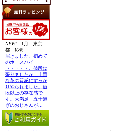
NEW!
1月 東京
都 K様
届きました。初めて
のホースハイ
ド・・・・。値段は
張りましたが、上質
な革の質感にすっか
りやられました。値
段以上の存在感で
す。大満足！五十過
ぎのおじさんが…