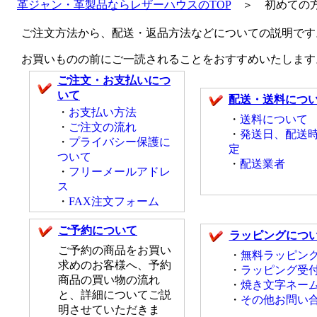
革ジャン・革製品ならレザーハウスのTOP
＞ 初めての方
ご注文方法から、配送・返品方法などについての説明です
お買いものの前にご一読されることをおすすめいたします
ご注文・お支払いにつ
いて
配送・送料につ
・
お支払い方法
・
送料について
・
ご注文の流れ
・
発送日、配送
・
プライバシー保護に
定
ついて
・
配送業者
・
フリーメールアドレ
ス
・
FAX注文フォーム
ご予約について
ラッピングにつ
ご予約の商品をお買い
・
無料ラッピン
求めのお客様へ、予約
・
ラッピング受
商品の買い物の流れ
・
焼き文字ネー
と、詳細についてご説
・
その他お問い
明させていただきま