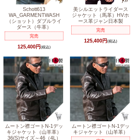
Schott613
美シルエットライダース
WA_GARMENTWASH
ジャケット（馬革）HVホ
（ショット）ダブルライ
ース革ジャン日本製
ダース（牛革）
完売
完売
125,400円
(税込)
125,400円
(税込)
ムートン襟ゴートN-1デッ
ムートン襟ゴートN-1デッ
キジャケット（山羊革）
キジャケット（山羊革）
36(S)サイズ～46（4L）