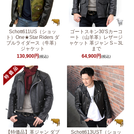
Schott611US（ショッ
ゴートスキン30'Sカーコ
ト）One★Star Riders ダ
ート（山羊革）レザージ
ブルライダース（牛革）
ャケット 革ジャン S～3L
ジャケット
まで
130,900円
64,900円
(税込)
(税込)
【特価品】革ジャン ダブ
Schott613UST（ショッ