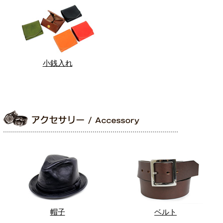
小銭入れ
帽子
ベルト