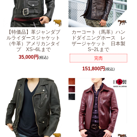
【特価品】革ジャンダブ
カーコート（馬革）ハン
ルライダースジャケット
ドダイニングホース レ
（牛革）アメリカンタイ
ザージャケット 日本製
プ XS~6Lまで
S~2Lまで
35,000円
(税込)
完売
151,800円
(税込)