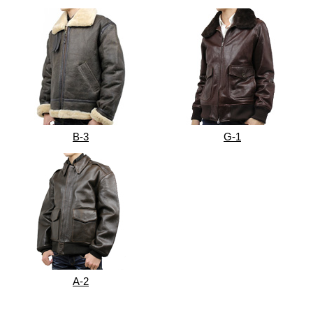
B-3
G-1
A-2