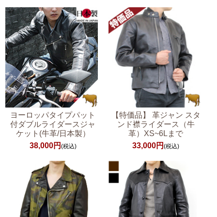
ヨーロッパタイプパット
【特価品】 革ジャン スタ
付ダブルライダースジャ
ンド襟ライダース（牛
ケット(牛革/日本製）
革）XS~6Lまで
38,000円
33,000円
(税込)
(税込)