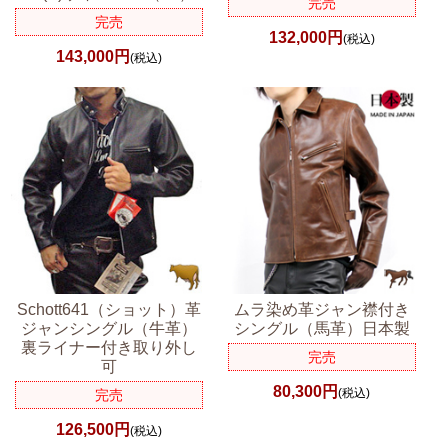
完売
完売
132,000円
(税込)
143,000円
(税込)
Schott641（ショット）革
ムラ染め革ジャン襟付き
ジャンシングル（牛革）
シングル（馬革）日本製
裏ライナー付き取り外し
完売
可
80,300円
(税込)
完売
126,500円
(税込)