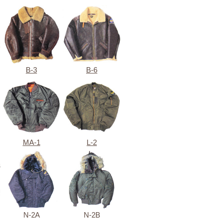
B-3
B-6
MA-1
L-2
N-2A
N-2B