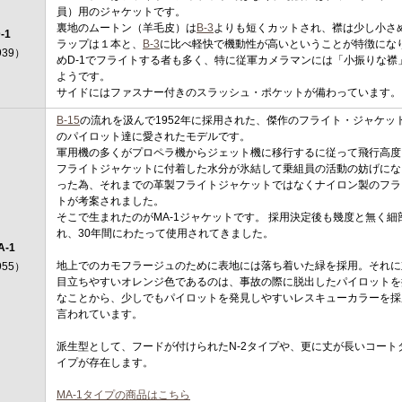
員）用のジャケットです。
裏地のムートン（羊毛皮）は
B-3
よりも短くカットされ、襟は少し小さ
-1
ラップは１本と、
B-3
に比べ軽快で機動性が高いということが特徴にな
939）
めD-1でフライトする者も多く、特に従軍カメラマンには「小振りな襟
ようです。
サイドにはファスナー付きのスラッシュ・ポケットが備わっています。
B-15
の流れを汲んで1952年に採用された、傑作のフライト・ジャケッ
のパイロット達に愛されたモデルです。
軍用機の多くがプロペラ機からジェット機に移行するに従って飛行高度
フライトジャケットに付着した水分が氷結して乗組員の活動の妨げにな
った為、それまでの革製フライトジャケットではなくナイロン製のフラ
トが考案されました。
そこで生まれたのがMA-1ジャケットです。 採用決定後も幾度と無く細
れ、30年間にわたって使用されてきました。
A-1
地上でのカモフラージュのために表地には落ち着いた緑を採用。それに
955）
目立ちやすいオレンジ色であるのは、事故の際に脱出したパイロットを
なことから、少しでもパイロットを発見しやすいレスキューカラー
を採
言われています。
派生型として、フードが付けられたN-2タイプや、更に丈が長いコート
イプが存在します。
MA-1タイプの商品はこちら