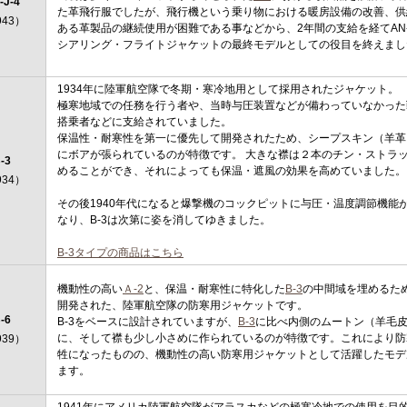
-J-4
た革飛行服でしたが、飛行機という乗り物における暖房設備の改善、供
943）
ある革製品の継続使用が困難である事などから、2年間の支給を経てAN-
シアリング・フライトジャケットの最終モデルとしての役目を終えまし
1934年に陸軍航空隊で冬期・寒冷地用として採用されたジャケット。
極寒地域での任務を行う者や、当時与圧装置などが備わっていなかった
搭乗者などに支給されていました。
保温性・耐寒性を第一に優先して開発されたため、シープスキン（羊革
にボアが張られているのが特徴です。 大きな襟は２本のチン・ストラ
-3
めることができ、それによっても保温・遮風の効果を高めていました。
934）
その後1940年代になると爆撃機のコックピットに与圧・温度調節機能
なり、B-3は次第に姿を消してゆきました。
B-3タイプの商品はこちら
機動性の高い
Ａ-2
と、保温・耐寒性に特化した
B-3
の中間域を埋めるため
開発された、陸軍航空隊の防寒用ジャケットです。
-6
B-3をベースに設計されていますが、
B-3
に比べ内側のムートン（羊毛
に、そして襟も少し小さめに作られているのが特徴です。これにより防
939）
牲になったものの、機動性の高い防寒用ジャケットとして活躍したモデ
ます。
1941年にアメリカ陸軍航空隊がアラスカなどの極寒冷地での使用を目