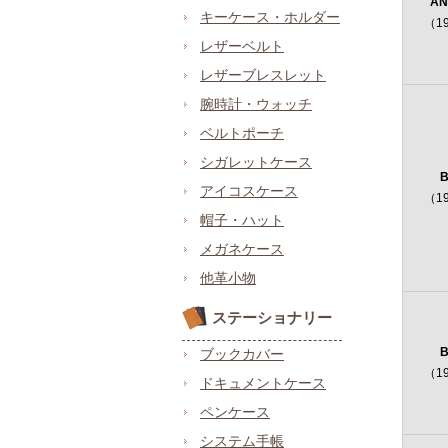
AN
キーケース・ホルダー
（1
レザーベルト
レザーブレスレット
腕時計・ウォッチ
ベルトポーチ
シガレットケース
B
アイコスケース
（1
帽子・ハット
メガネケース
他革小物
ステーショナリー
B
ブックカバー
（1
ドキュメントケース
ペンケース
システム手帳