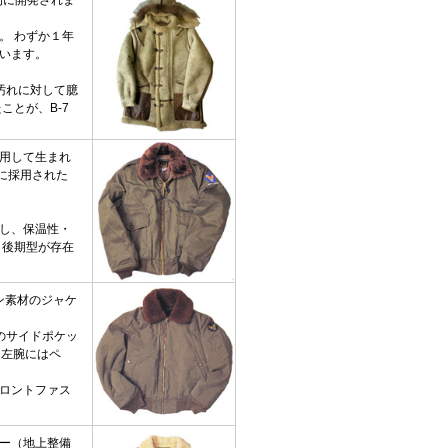
。 わずか１年
います。
汚れに対して臆
ことが、B-7
用して生まれ
年に採用された
し、保温性・
と後期型が存在
ン素材のジャケ
のサイドポケッ
。左腕にはペ
ロントファス
ー（地上整備