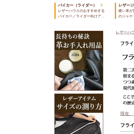
バイカー（ライダー）
レザー
レザーハウスのおすすめする
硬い革が
バイカー／ライダー向けア…
のジャケ
レザーハウ
フライ
現在、
フラ