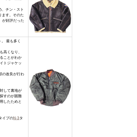
め、チン・スト
ります。そのた
」が好評だった
ト。 最も多く
も高くなり、
ることがわか
イトジャケッ
部の改良が行わ
対して裏地が
探すのが困難
用したためと
タイプの
N-3
タ