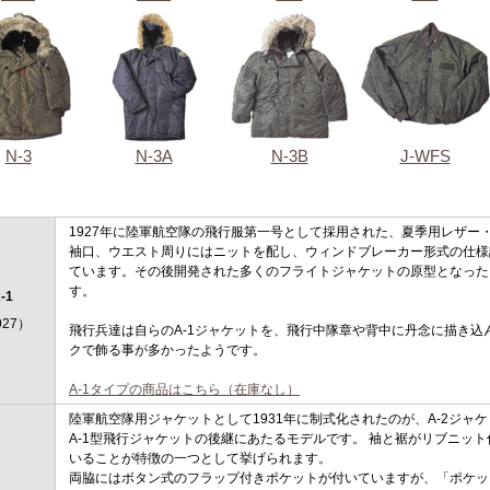
N-3
N-3A
N-3B
J-WFS
1927年に陸軍航空隊の飛行服第一号として採用された、夏季用レザー
袖口、ウエスト周りにはニットを配し、ウィンドブレーカー形式の仕様
ています。その後開発された多くのフライトジャケットの原型となった
す。
-1
927）
飛行兵達は自らのA-1ジャケットを、飛行中隊章や背中に丹念に描き込
クで飾る事が多かったようです。
A-1タイプの商品はこちら（在庫なし）
陸軍航空隊用ジャケットとして1931年に制式化されたのが、A-2ジャ
A-1型飛行ジャケットの後継にあたるモデルです。 袖と裾がリブニッ
いることが特徴の一つとして挙げられます。
両脇にはボタン式のフラップ付きポケットが付いていますが、「ポケッ