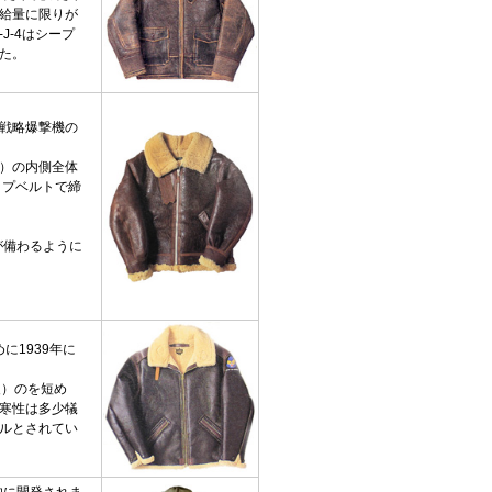
給量に限りが
J-4はシープ
た。
戦略爆撃機の
）の内側全体
ップベルトで締
が備わるように
に1939年に
皮）のを短め
寒性は多少犠
ルとされてい
的に開発されま