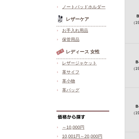
ノートパッドホルダー
B
レザーケア
（1
お手入れ用品
保管用品
レディース 女性
B
レザージャケット
（1
革サイフ
革小物
革バッグ
B
（1
～10,000円
10,001円～20,000円