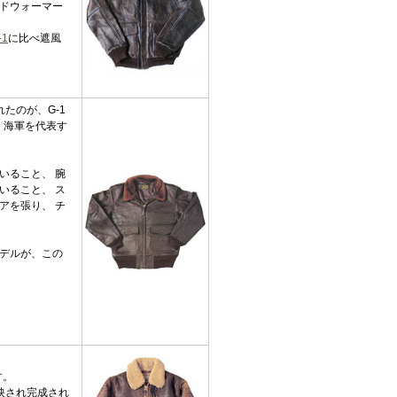
ドウォーマー
-1
に比べ遮風
たのが、G-1
、海軍を代表す
いること、 腕
いること、 ス
アを張り、 チ
デルが、この
す。
映され完成され