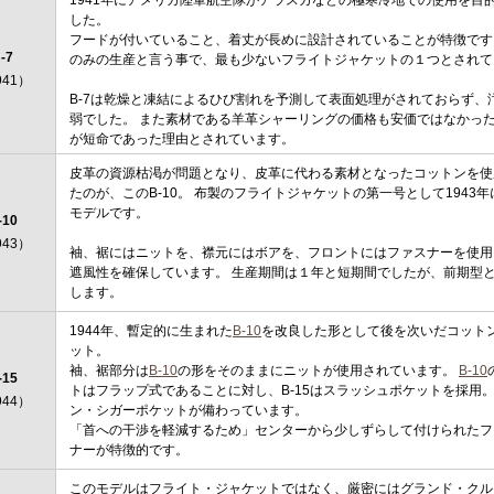
した。
フードが付いていること、着丈が長めに設計されていることが特徴です
-7
のみの生産と言う事で、最も少ないフライトジャケットの１つとされて
941）
B-7は乾燥と凍結によるひび割れを予測して表面処理がされておらず、
弱でした。 また素材である羊革シャーリングの価格も安価ではなかった
が短命であった理由とされています。
皮革の資源枯渇が問題となり、皮革に代わる素材となったコットンを使
たのが、このB-10。 布製のフライトジャケットの第一号として1943
モデルです。
-10
943）
袖、裾にはニットを、襟元にはボアを、フロントにはファスナーを使用
遮風性を確保しています。 生産期間は１年と短期間でしたが、前期型
します。
1944年、暫定的に生まれた
B-10
を改良した形として後を次いだコット
ット。
袖、裾部分は
B-10
の形をそのままにニットが使用されています。
B-10
-15
トはフラップ式であることに対し、B-15はスラッシュポケットを採用
944）
ン・シガーポケットが備わっています。
「首への干渉を軽減するため」センターから少しずらして付けられたフ
ナーが特徴的です。
このモデルはフライト・ジャケットではなく、厳密にはグランド・クル