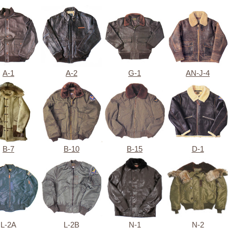
A-1
A-2
G-1
AN-J-4
B-7
B-10
B-15
D-1
L-2A
L-2B
N-1
N-2