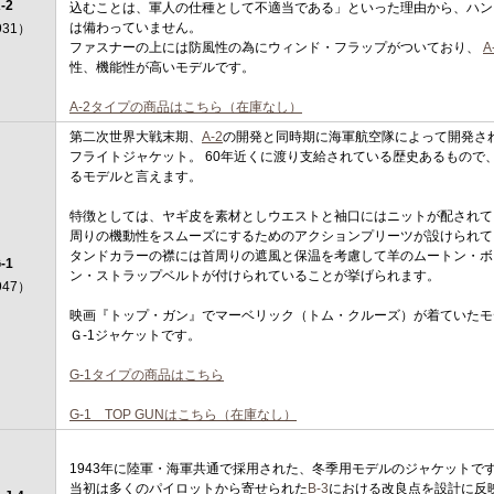
-2
込むことは、軍人の仕種として不適当である」といった理由から、ハン
は備わっていません。
931）
ファスナーの上には防風性の為にウィンド・フラップがついており、
A
性、機能性が高いモデルです。
A-2タイプの商品はこちら（在庫なし）
第二次世界大戦末期、
A-2
の開発と同時期に海軍航空隊によって開発され
フライトジャケット。 60年近くに渡り支給されている歴史あるもので
るモデルと言えます。
特徴としては、ヤギ皮を素材としウエストと袖口にはニットが配されて
周りの機動性をスムーズにするためのアクションプリーツが設けられて
タンドカラーの襟には首周りの遮風と保温を考慮して羊のムートン・ボ
-1
ン・ストラップベルトが付けられていることが挙げられます。
947）
映画『トップ・ガン』でマーベリック（トム・クルーズ）が着ていたモ
Ｇ-1ジャケットです。
G-1タイプの商品はこちら
G-1 TOP GUNはこちら（在庫なし）
1943年に陸軍・海軍共通で採用された、冬季用モデルのジャケットで
当初は多くのパイロットから寄せられた
B-3
における改良点を設計に反