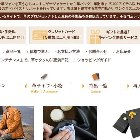
な革ジャンを買うならココ！レザージャケットから革バッグ、革財布まで1000アイテム以上
入後のアドバイスとサポートを行っています。実店舗も運営する革専門店が、ワンクラス上
いるサイトで、革のプロがセレクトした最良の革製品を多数販売しています。革専門店レザ
商品一覧
価格で選ぶ
お支払い方法
お問合わせ
お店紹介
メンテナンスまで。革オタクの知恵袋日記
ショッピングガイド