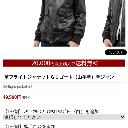
革フライトジャケットＧ１ゴート（山羊革）革ジャン
05-flight-jacket-24
49,500円
(税込)
【ｾｯﾄ割】ﾚｻﾞｰｸﾘｰﾝとﾐﾝｸｵｲﾙｽﾌﾟﾚｰ（白）を追加
【ｾｯﾄ割】馬毛ﾌﾞﾗｼを追加