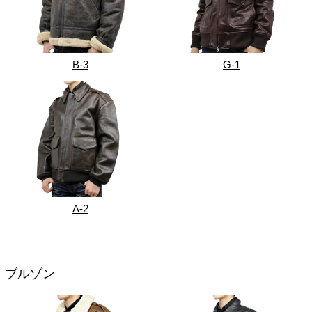
B-3
G-1
A-2
ブルゾン