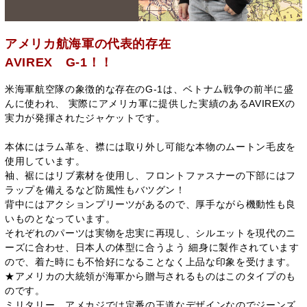
アメリカ航海軍の代表的存在
AVIREX G-1！！
米海軍航空隊の象徴的な存在のG-1は、ベトナム戦争の前半に盛
んに使われ、 実際にアメリカ軍に提供した実績のあるAVIREXの
実力が発揮されたジャケットです。
本体にはラム革を、襟には取り外し可能な本物のムートン毛皮を
使用しています。
袖、裾にはリブ素材を使用し、フロントファスナーの下部にはフ
ラップを備えるなど防風性もバツグン！
背中にはアクションプリーツがあるので、厚手ながら機動性も良
いものとなっています。
それぞれのパーツは実物を忠実に再現し、シルエットを現代のニ
ーズに合わせ、日本人の体型に合うよう 細身に製作されています
ので、着た時にも不恰好になることなく上品な印象を受けます。
★アメリカの大統領が海軍から贈与されるものはこのタイプのも
のです。
ミリタリー、アメカジでは定番の王道なデザインなのでジーンズ