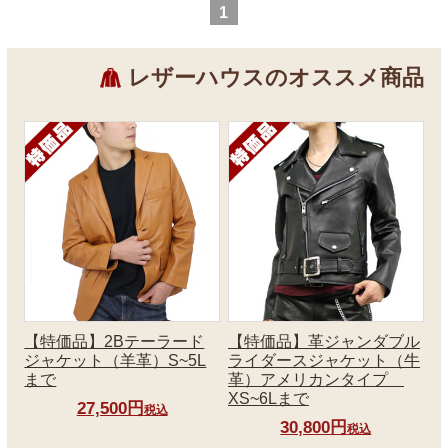
1
レザーハウスのオススメ商品
【特価品】2Bテーラード
【特価品】革ジャンダブル
ジャケット（羊革）S~5L
ライダースジャケット（牛
まで
革）アメリカンタイプ
XS~6Lまで
27,500円
税込
30,800円
税込