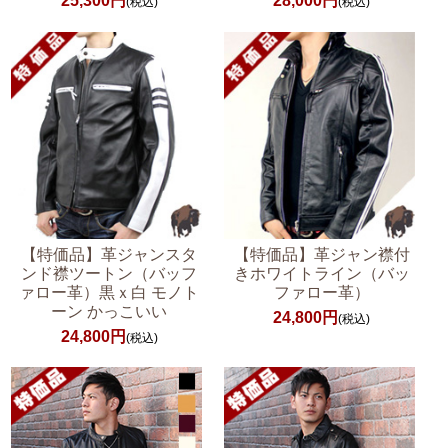
25,300円
28,000円
(税込)
(税込)
【特価品】革ジャンスタ
【特価品】革ジャン襟付
ンド襟ツートン（バッフ
きホワイトライン（バッ
ァロー革）黒ｘ白 モノト
ファロー革）
ーン かっこいい
24,800円
(税込)
24,800円
(税込)