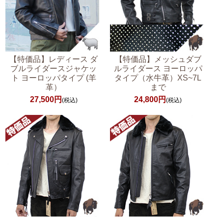
【特価品】レディース ダ
【特価品】メッシュダブ
ブルライダースジャケッ
ルライダース ヨーロッパ
ト ヨーロッパタイプ (羊
タイプ（水牛革）XS~7L
革）
まで
27,500円
24,800円
(税込)
(税込)