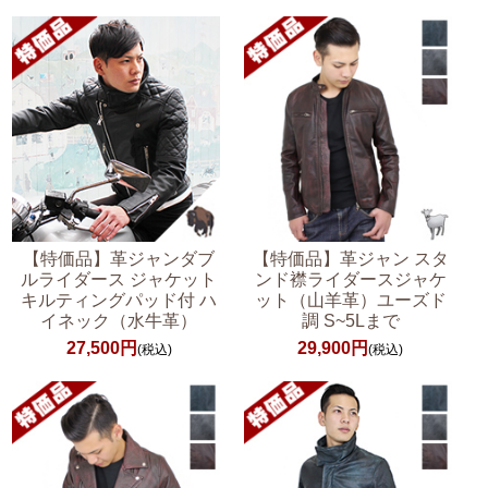
【特価品】革ジャンダブ
【特価品】革ジャン スタ
ルライダース ジャケット
ンド襟ライダースジャケ
キルティングパッド付 ハ
ット（山羊革）ユーズド
イネック（水牛革）
調 S~5Lまで
27,500円
29,900円
(税込)
(税込)