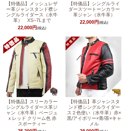
【特価品】メッシュレザ
【特価品】シングルライ
ー革ジャンスタンド襟シ
ダースツートーンカラー
ングルライダース（水牛
革ジャン（水牛革）
革） XS~7Lまで
22,000円
(税込)
22,000円
(税込)
【特価品】スリーカラー
【特価品】革ジャンスタ
シングルライダース革ジ
ンド襟シングルライダー
ャン（水牛革）ベージュ
ス２色使い（水牛革）赤×
ｘレッド クリーム色 赤
黒/アイボリー×青/茶×キャ
スポーティー
メル