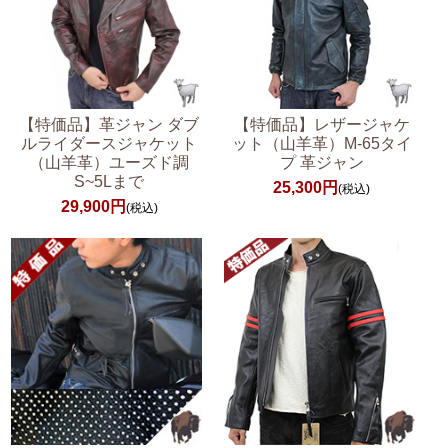
【特価品】革ジャン ダブ
【特価品】レザージャケ
ルライダースジャケット
ット（山羊革）M-65タイ
（山羊革）ユーズド調
プ 革ジャン
S~5Lまで
25,300円
(税込)
29,900円
(税込)