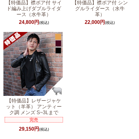
【特価品】襟ボア付 サイ
【特価品】襟ボア付 シン
ド編み上げダブルライダ
グルライダース（水牛
ース（水牛革）
革）
24,800円
22,000円
(税込)
(税込)
【特価品】レザージャケ
ット（羊革） アンティー
ク調 メンズ S~3Lまで
完売
29,150円
(税込)