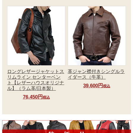
ロングレザージャケットス
革ジャン襟付きシングルラ
リムライン センターベン
イダース（牛革）
ト【レザーハウスオリジナ
39,600円
税込
ル】（ラム革/日本製）
76,450円
税込