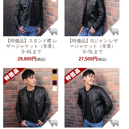
【特価品】スタンド襟 レ
【特価品】Gジャン レザ
ザージャケット（羊革）
ージャケット（羊革）
S~6Lまで
S~5Lまで
29,900円
27,500円
(税込)
(税込)