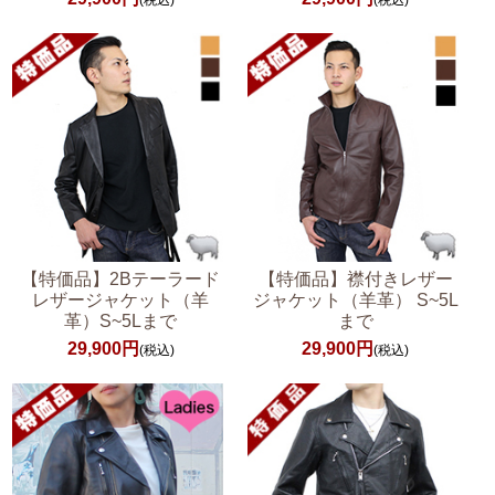
(税込)
(税込)
【特価品】2Bテーラード
【特価品】襟付きレザー
レザージャケット（羊
ジャケット（羊革） S~5L
革）S~5Lまで
まで
29,900円
29,900円
(税込)
(税込)