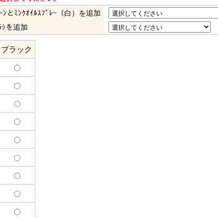
ﾘｰﾝとﾐﾝｸｵｲﾙｽﾌﾟﾚｰ（白）を追加
ﾗｼを追加
ブラック