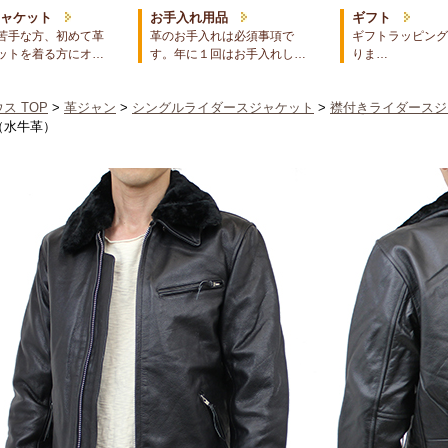
ジャケット
お手入れ用品
ギフト
苦手な方、初めて革
革のお手入れは必須事項で
ギフトラッピング
ットを着る方にオ…
す。年に１回はお手入れし…
りま…
ス TOP
>
革ジャン
>
シングルライダースジャケット
>
襟付きライダースジ
（水牛革）