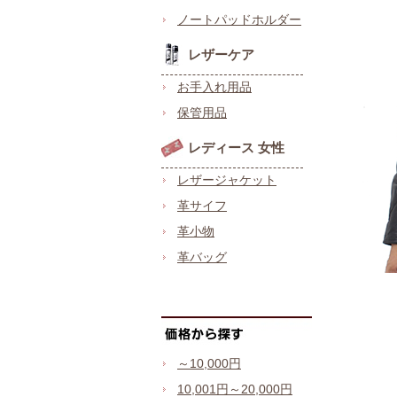
ノートパッドホルダー
レザーケア
お手入れ用品
保管用品
レディース 女性
レザージャケット
革サイフ
革小物
革バッグ
～10,000円
10,001円～20,000円