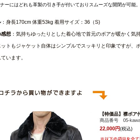
ナーにはどれも革製の引き手が付いておりスムーズな開閉が可能
ル
：身長170cm 体重53kg 着用サイズ：36（S)
の感想
：気持ちゆったりとした着心地で首元のボアが暖かく気
エットもジャケット自体はシンプルでスッキリと印象ですが、
れています。
【特価品】襟ボア
商品番号 05-kawaj
22,000円
(税込)