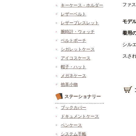
ファス
キーケース・ホルダー
レザーベルト
モデ
レザーブレスレット
腕時計・ウォッチ
着用
ベルトポーチ
シル
シガレットケース
スさ
アイコスケース
帽子・ハット
メガネケース
他革小物
ステーショナリー
ブックカバー
ドキュメントケース
ペンケース
システム手帳