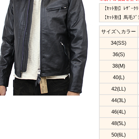
【ｾｯﾄ割】ﾚｻﾞｰｸ
【ｾｯﾄ割】馬毛ﾌﾞ
サイズ＼カラー
34(SS)
36(S)
38(M)
40(L)
42(LL)
44(3L)
46(4L)
48(5L)
50(6L)