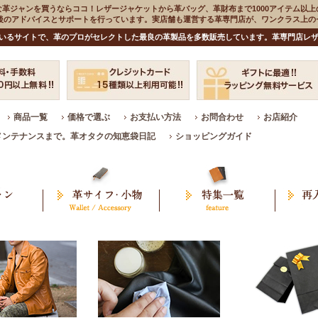
な革ジャンを買うならココ！レザージャケットから革バッグ、革財布まで1000アイテム以上
入後のアドバイスとサポートを行っています。実店舗も運営する革専門店が、ワンクラス上
いるサイトで、革のプロがセレクトした最良の革製品を多数販売しています。革専門店レザ
商品一覧
価格で選ぶ
お支払い方法
お問合わせ
お店紹介
メンテナンスまで。革オタクの知恵袋日記
ショッピングガイド