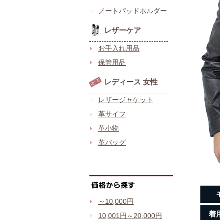
ノートパッドホルダー
レザーケア
お手入れ用品
保管用品
レディース 女性
レザージャケット
革サイフ
革小物
革バッグ
～10,000円
着
10,001円～20,000円