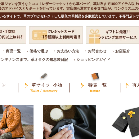
な革ジャンを買うならココ！レザージャケットから革バッグ、革財布まで1000アイテム以上
入後のアドバイスとサポートを行っています。実店舗も運営する革専門店が、ワンクラス上
いるサイトで、革のプロがセレクトした最良の革製品を多数販売しています。革専門店レザ
商品一覧
価格で選ぶ
お支払い方法
お問合わせ
お店紹介
メンテナンスまで。革オタクの知恵袋日記
ショッピングガイド