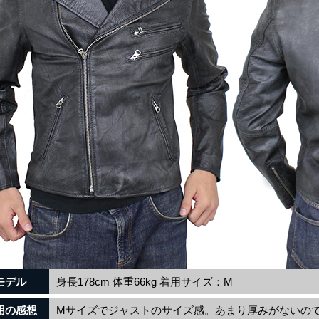
モデル
身長178cm 体重66kg 着用サイズ：M
用の感想
Mサイズでジャストのサイズ感。あまり厚みがないの