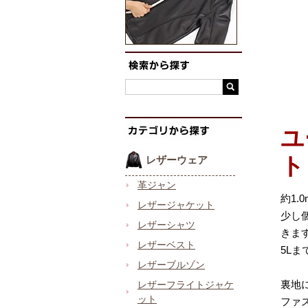
ユ
ト
レザーウェア
革ジャン
約1
レザージャケット
少し
レザーシャツ
きま
レザーベスト
5L
レザーブルゾン
裏地
レザーフライトジャケ
ット
ファ