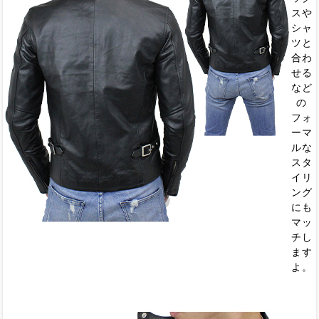
スや
シャ
ツと
合わ
せる
など
の
フォ
ーマ
ルな
スタ
イリ
ング
にも
マッ
チし
ます
よ。