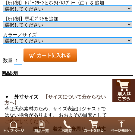
【ｾｯﾄ割】ﾚｻﾞｰｸﾘｰﾝとﾐﾝｸｵｲﾙｽﾌﾟﾚｰ（白）を追加
【ｾｯﾄ割】馬毛ﾌﾞﾗｼを追加
カラー／サイズ
数量
商品説明
▼ 外寸サイズ
【サイズについて分からない
方へ】
革は天然素材のため、サイズ表記はジャストで
はない場合があります。 おおよその目安として
ご検討してください。
サイズ
肩幅
着丈
身周り
袖丈