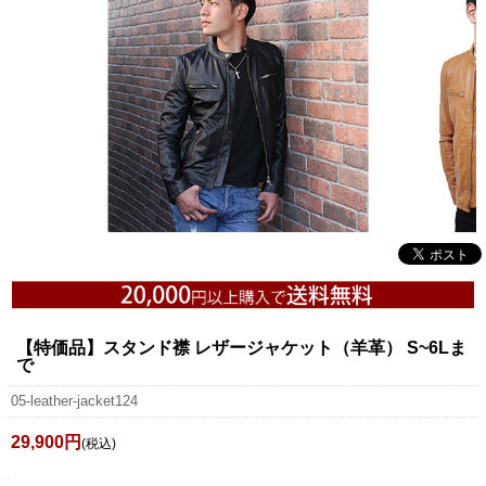
【特価品】スタンド襟 レザージャケット（羊革） S~6Lま
で
05-leather-jacket124
29,900円
(税込)