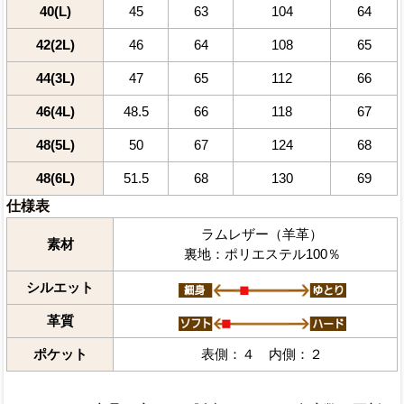
40(L)
45
63
104
64
42(2L)
46
64
108
65
44(3L)
47
65
112
66
46(4L)
48.5
66
118
67
48(5L)
50
67
124
68
48(6L)
51.5
68
130
69
仕様表
ラムレザー（羊革）
素材
裏地：ポリエステル100％
シルエット
革質
ポケット
表側：４ 内側：２