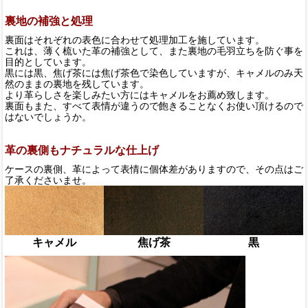
裏地の補強と処理
裏面はそれぞれの表色に合わせて処理加工を施しています。
これは、薄く梳いた革の補強として、また裏地の毛羽立ちを防ぐ事を
目的としています。
黒には黒、焦げ茶には焦げ茶色で染色していますが、キャメルのみ天
然のままの裏地を残しています。
より革らしさを楽しみたい方にはキャメルをお薦め致します。
裏面もまた、すべて表情が違うので飽きることなくお使い頂けるので
はないでしょうか。
革の裏側もナチュラルな仕上げ
ケースの裏側、革によって表情に個体差がありますので、その点はご
了承くださいませ。
キャメル
焦げ茶
黒