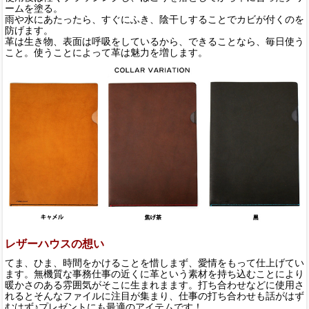
ームを塗る。
雨や水にあたったら、すぐにふき、陰干しすることでカビが付くのを
防げます。
革は生き物、表面は呼吸をしているから、できることなら、毎日使う
こと。使うことによって革は魅力を増します。
レザーハウスの想い
てま、ひま、時間をかけることを惜しまず、愛情をもって仕上げてい
ます。無機質な事務仕事の近くに革という素材を持ち込むことにより
暖かさのある雰囲気がそこに生まれまます。打ち合わせなどに使用さ
れるとそんなファイルに注目が集まり、仕事の打ち合わせも話がはず
むはず♪プレゼントにも最適のアイテムです！