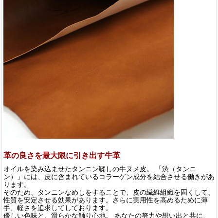
革の良さを最大限に引き出す牛革
オイルを染み込ませたタンニン鞣しの牛ヌメ皮。 「渋（タンニ
ン）」には、皮に含まれているコラーゲン成分を結合させる働きがあ
ります。
そのため、タンニンなめしをすることで、皮の繊維組織を固くして、
性質を安定させる効果があります。さらに実用性を高めるために薄
手、軽さを追求してしております。
優しい色味と、滑らかな触り心地。 あなたの努力や想い出と共に、