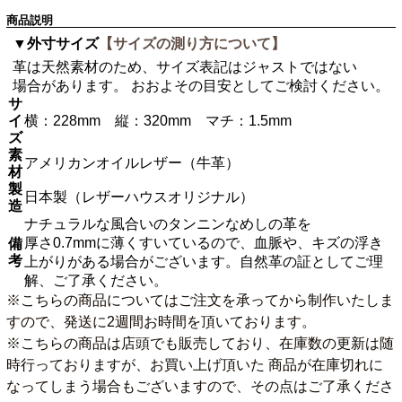
商品説明
▼外寸サイズ
【サイズの測り方について】
革は天然素材のため、サイズ表記はジャストではない
場合があります。 おおよその目安としてご検討ください。
サ
イ
横：228mm 縦：320mm マチ：1.5mm
ズ
素
アメリカンオイルレザー（牛革）
材
製
日本製（レザーハウスオリジナル）
造
ナチュラルな風合いのタンニンなめしの革を
厚さ0.7mmに薄くすいているので、血脈や、キズの浮き
備
考
上がりがある場合がございます。自然革の証としてご理
解、ご了承ください。
※こちらの商品についてはご注文を承ってから制作いたしま
すので、発送に2週間お時間を頂いております。
※こちらの商品は店頭でも販売しており、在庫数の更新は随
時行っておりますが、お買い上げ頂いた 商品が在庫切れに
なってしまう場合もございますので、その点はご了承くださ