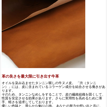
革の良さを最大限に引き出す牛革
オイルを染み込ませたタンニン鞣しの牛ヌメ皮。 「渋（タンニ
ン）」には、皮に含まれているコラーゲン成分を結合させる働きがあ
ります。
そのため、タンニンなめしをすることで、皮の繊維組織を固くして、
性質を安定させる効果があります。さらに実用性を高めるために薄
手、軽さを追求してしております。
優しい色味と、滑らかな触り心地。 あなたの努力や想い出と共に、