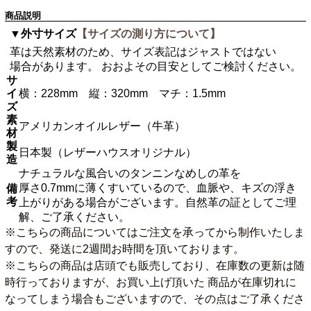
商品説明
▼外寸サイズ
【サイズの測り方について】
革は天然素材のため、サイズ表記はジャストではない
場合があります。 おおよその目安としてご検討ください。
サ
イ
横：228mm 縦：320mm マチ：1.5mm
ズ
素
アメリカンオイルレザー（牛革）
材
製
日本製（レザーハウスオリジナル）
造
ナチュラルな風合いのタンニンなめしの革を
厚さ0.7mmに薄くすいているので、血脈や、キズの浮き
備
考
上がりがある場合がございます。自然革の証としてご理
解、ご了承ください。
※こちらの商品についてはご注文を承ってから制作いたしま
すので、発送に2週間お時間を頂いております。
※こちらの商品は店頭でも販売しており、在庫数の更新は随
時行っておりますが、お買い上げ頂いた 商品が在庫切れに
なってしまう場合もございますので、その点はご了承くださ