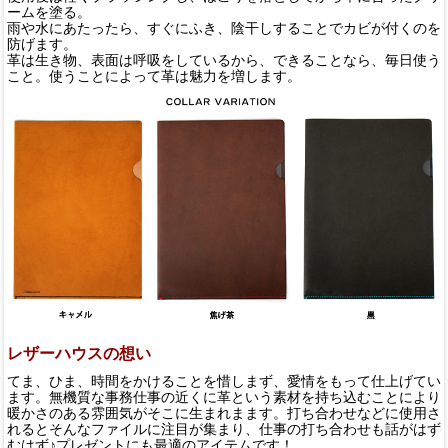
ームを塗る。
雨や水にあたったら、すぐにふき、陰干しすることでカビが付くのを
防げます。
革は生き物、表面は呼吸をしているから、できることなら、毎日使う
こと。使うことによって革は魅力を増します。
レザーハウスの想い
てま、ひま、時間をかけることを惜しまず、愛情をもって仕上げてい
ます。無機質な事務仕事の近くに革という素材を持ち込むことにより
暖かさのある雰囲気がそこに生まれまます。打ち合わせなどに使用さ
れるとそんなファイルに注目が集まり、仕事の打ち合わせも話がはず
むはず♪プレゼントにも最適のアイテムです！