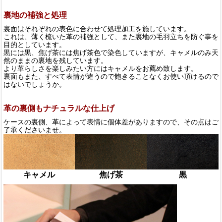
裏地の補強と処理
裏面はそれぞれの表色に合わせて処理加工を施しています。
これは、薄く梳いた革の補強として、また裏地の毛羽立ちを防ぐ事を
目的としています。
黒には黒、焦げ茶には焦げ茶色で染色していますが、キャメルのみ天
然のままの裏地を残しています。
より革らしさを楽しみたい方にはキャメルをお薦め致します。
裏面もまた、すべて表情が違うので飽きることなくお使い頂けるので
はないでしょうか。
革の裏側もナチュラルな仕上げ
ケースの裏側、革によって表情に個体差がありますので、その点はご
了承くださいませ。
キャメル
焦げ茶
黒