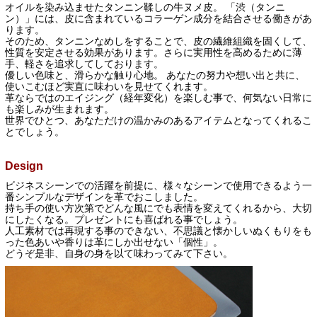
オイルを染み込ませたタンニン鞣しの牛ヌメ皮。 「渋（タンニ
ン）」には、皮に含まれているコラーゲン成分を結合させる働きがあ
ります。
そのため、タンニンなめしをすることで、皮の繊維組織を固くして、
性質を安定させる効果があります。さらに実用性を高めるために薄
手、軽さを追求してしております。
優しい色味と、滑らかな触り心地。 あなたの努力や想い出と共に、
使いこむほど実直に味わいを見せてくれます。
革ならではのエイジング（経年変化）を楽しむ事で、何気ない日常に
も楽しみが生まれます。
世界でひとつ、あなただけの温かみのあるアイテムとなってくれるこ
とでしょう。
Design
ビジネスシーンでの活躍を前提に、様々なシーンで使用できるよう一
番シンプルなデザインを革でおこしました。
持ち手の使い方次第でどんな風にでも表情を変えてくれるから、大切
にしたくなる。プレゼントにも喜ばれる事でしょう。
人工素材では再現する事のできない、不思議と懐かしいぬくもりをも
った色あいや香りは革にしか出せない「個性」。
どうぞ是非、自身の身を以て味わってみて下さい。