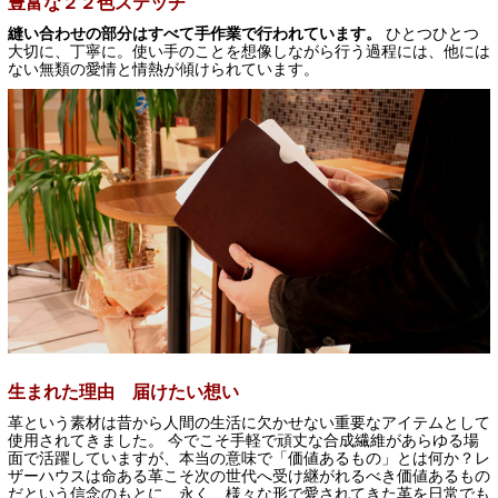
豊富な２２色ステッチ
縫い合わせの部分はすべて手作業で行われています。
ひとつひとつ
大切に、丁寧に。使い手のことを想像しながら行う過程には、他には
ない無類の愛情と情熱が傾けられています。
生まれた理由 届けたい想い
革という素材は昔から人間の生活に欠かせない重要なアイテムとして
使用されてきました。 今でこそ手軽で頑丈な合成繊維があらゆる場
面で活躍していますが、本当の意味で「価値あるもの」とは何か？レ
ザーハウスは命ある革こそ次の世代へ受け継がれるべき価値あるもの
だという信念のもとに、永く、様々な形で愛されてきた革を日常でも