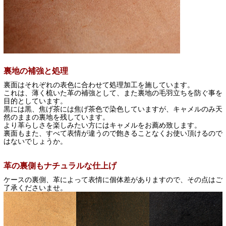
裏地の補強と処理
裏面はそれぞれの表色に合わせて処理加工を施しています。
これは、薄く梳いた革の補強として、また裏地の毛羽立ちを防ぐ事を
目的としています。
黒には黒、焦げ茶には焦げ茶色で染色していますが、キャメルのみ天
然のままの裏地を残しています。
より革らしさを楽しみたい方にはキャメルをお薦め致します。
裏面もまた、すべて表情が違うので飽きることなくお使い頂けるので
はないでしょうか。
革の裏側もナチュラルな仕上げ
ケースの裏側、革によって表情に個体差がありますので、その点はご
了承くださいませ。