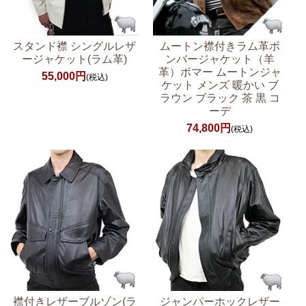
スタンド襟 シングルレザ
ムートン襟付きラム革ボ
ージャケット(ラム革)
ンバージャケット（羊
革）ボマー ムートンジャ
55,000円
(税込)
ケット メンズ 暖かい ブ
ラウン ブラック 茶 黒 コ
ーデ
74,800円
(税込)
襟付きレザーブルゾン(ラ
ジャンパーホックレザー