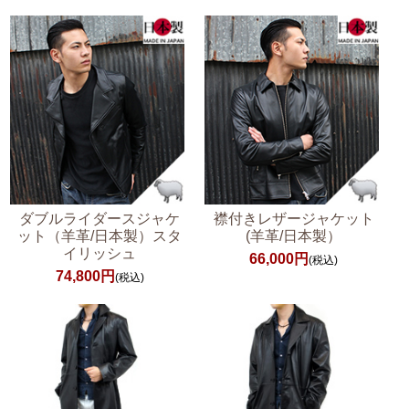
ダブルライダースジャケ
襟付きレザージャケット
ット（羊革/日本製）スタ
(羊革/日本製）
イリッシュ
66,000円
(税込)
74,800円
(税込)