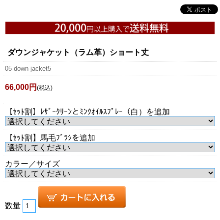
ダウンジャケット（ラム革）ショート丈
05-down-jacket5
66,000円
(税込)
【ｾｯﾄ割】ﾚｻﾞｰｸﾘｰﾝとﾐﾝｸｵｲﾙｽﾌﾟﾚｰ（白）を追加
【ｾｯﾄ割】馬毛ﾌﾞﾗｼを追加
カラー／サイズ
数量