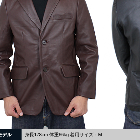
モデル
身長178cm 体重66kg 着用サイズ：M