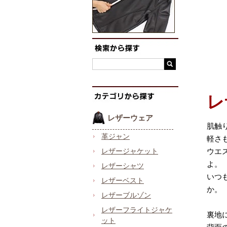
レ
レザーウェア
肌触
革ジャン
軽さ
レザージャケット
ウエ
よ。
レザーシャツ
いつ
レザーベスト
か。
レザーブルゾン
レザーフライトジャケ
裏地
ット