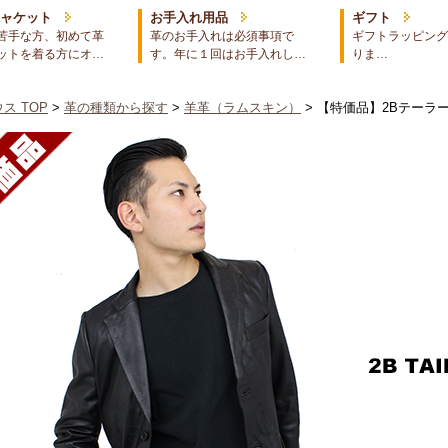
ジャケット
お手入れ用品
ギフト
苦手な方、初めて革
革のお手入れは必須事項で
ギフトラッピング
ットを着る方にオ…
す。年に１回はお手入れし…
りま…
ス TOP
>
革の種類から探す
>
羊革（ラムスキン）
> 【特価品】2Bテーラ