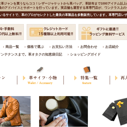
な革ジャンを買うならココ！レザージャケットから革バッグ、革財布まで1000アイテム以上
入後のアドバイスとサポートを行っています。実店舗も運営する革専門店が、ワンクラス上
いるサイトで、革のプロがセレクトした最良の革製品を多数販売しています。革専門店レザ
商品一覧
価格で選ぶ
お支払い方法
お問合わせ
お店紹介
メンテナンスまで。革オタクの知恵袋日記
ショッピングガイド