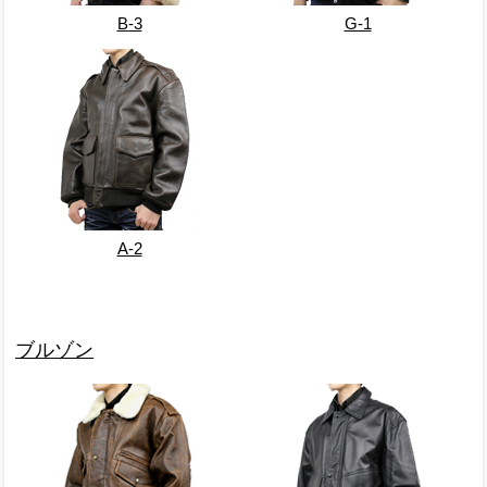
B-3
G-1
A-2
ブルゾン