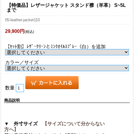
【特価品】レザージャケット スタンド襟（羊革） S~5L
まで
05-leather-jacket110
29,900円
(税込)
【ｾｯﾄ割】ﾚｻﾞｰｸﾘｰﾝとﾐﾝｸｵｲﾙｽﾌﾟﾚｰ（白）を追加
カラー／サイズ
数量
商品説明
▼ 外寸サイズ
【サイズについて分からない
方へ】