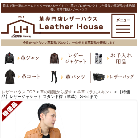
日本で唯一革のホームドクターのいるサイトで、革のプロがセレクトした最良の革製品を多数販
売。革専門店レザーハウス
今良かったらいい革製品ではなく、一生使える革製品を提供します
レザーハウス TOP
>
革の種類から探す
>
羊革（ラムスキン）
> 【特価
品】レザージャケット スタンド襟（羊革） S~5Lまで