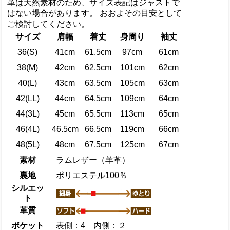
革は天然素材のため、サイズ表記はジャストで
はない場合があります。 おおよその目安として
ご検討してください。
サイズ
肩幅
着丈
身周り
袖丈
36(S)
41cm
61.5cm
97cm
61cm
38(M)
42cm
62.5cm
101cm
62cm
40(L)
43cm
63.5cm
105cm
63cm
42(LL)
44cm
64.5cm
109cm
64cm
44(3L)
45cm
65.5cm
113cm
65cm
46(4L)
46.5cm
66.5cm
119cm
66cm
48(5L)
48cm
67.5cm
125cm
67cm
素材
ラムレザー（羊革）
裏地
ポリエステル100％
シルエッ
ト
革質
ポケット
表側：4 内側：２