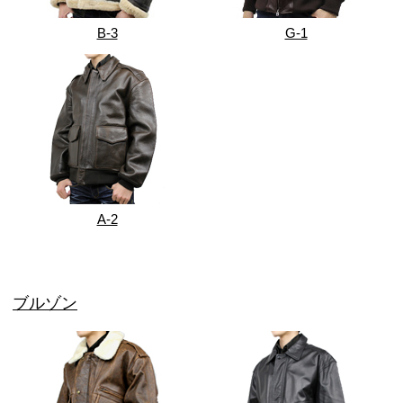
B-3
G-1
A-2
ブルゾン