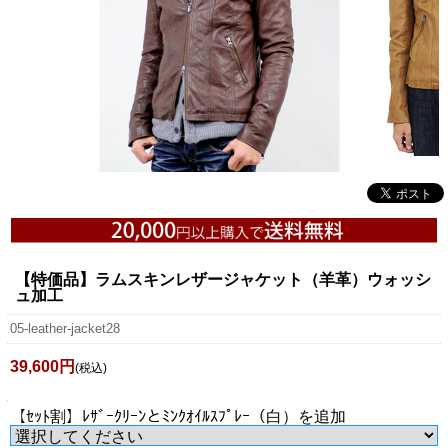
【特価品】ラムスキンレザージャケット（羊革）ウォッシ
ュ加工
05-leather-jacket28
39,600円
(税込)
【ｾｯﾄ割】ﾚｻﾞｰｸﾘｰﾝとﾐﾝｸｵｲﾙｽﾌﾟﾚｰ（白）を追加