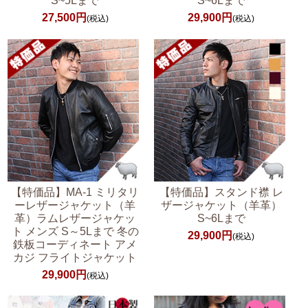
S~5Lまで
S~6Lまで
27,500円
29,900円
(税込)
(税込)
【特価品】MA-1 ミリタリ
【特価品】スタンド襟 レ
ーレザージャケット（羊
ザージャケット（羊革）
革）ラムレザージャケッ
S~6Lまで
ト メンズ S～5Lまで 冬の
29,900円
(税込)
鉄板コーディネート アメ
カジ フライトジャケット
29,900円
(税込)