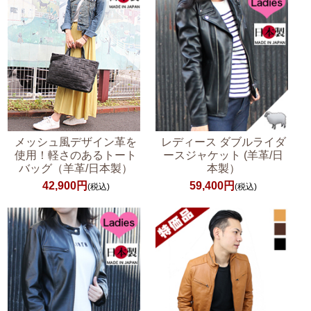
メッシュ風デザイン革を
レディース ダブルライダ
使用！軽さのあるトート
ースジャケット (羊革/日
バッグ（羊革/日本製）
本製）
42,900円
59,400円
(税込)
(税込)