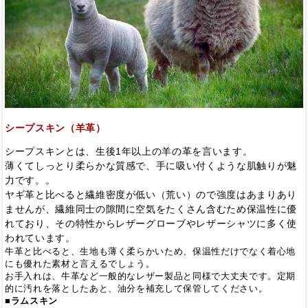
シープスキン（羊革）
シープスキンとは、生後1年以上の羊の革を言います。
薄くてしっとり柔らかな質感で、手に吸い付くような肌触りが魅
力です。。
ヤギ革と比べると繊維密度が低い（荒い）ので強度はあまりあり
ませんが、繊維同士の隙間に空気をたくさん含むため保温性に優
れており、その特性からレザーグローブやレザーシャツに多く使
われています。
牛革と比べると、生地も薄く柔らかいため、保温性だけでなく着心地
にも優れた素材と言えるでしょう。
お手入れは、牛革など一般的なレザー製品と同様で大丈夫です。定期
的に汚れを落としたあと、油分を補充して保管してください。
■ラムスキン