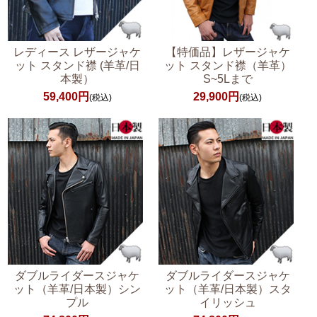
レディース レザージャケ
【特価品】レザージャケ
ット スタンド襟 (羊革/日
ット スタンド襟（羊革）
本製）
S~5Lまで
59,400円
29,900円
(税込)
(税込)
ダブルライダースジャケ
ダブルライダースジャケ
ット（羊革/日本製）シン
ット（羊革/日本製）スタ
プル
イリッシュ