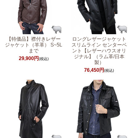
【特価品】襟付きレザー
ロングレザージャケット
ジャケット（羊革） S~5L
スリムライン センターベ
まで
ント【レザーハウスオリ
ジナル】（ラム革/日本
29,900円
(税込)
製）
76,450円
(税込)