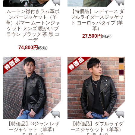
ムートン襟付きラム革ボ
【特価品】レディース ダ
ンバージャケット（羊
ブルライダースジャケッ
革）ボマー ムートンジャ
ト ヨーロッパタイプ (羊
ケット メンズ 暖かい ブ
革）
ラウン ブラック 茶 黒 コ
27,500円
(税込)
ーデ
74,800円
(税込)
【特価品】Gジャン レザ
【特価品】ダブルライダ
ージャケット（羊革）
ースジャケット（羊革）