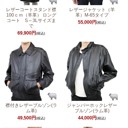
レザーコートスタンド襟
レザージャケット（羊
100ｃｍ（羊革） ロング
革）M-65タイプ
コート S～3Lサイズま
55,000円
(税込)
で
69,900円
(税込)
襟付きレザーブルゾン(ラ
ジャンパーホックレザー
ム革)
ブルゾン(ラム革)
49,500円
44,000円
(税込)
(税込)