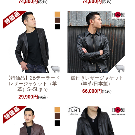
74,800円
74,800円
(税込)
(税込)
【特価品】2Bテーラード
襟付きレザージャケット
レザージャケット（羊
(羊革/日本製）
革）S~5Lまで
66,000円
(税込)
29,900円
(税込)