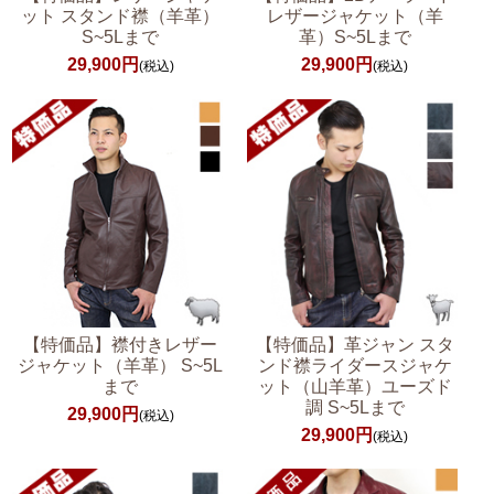
ット スタンド襟（羊革）
レザージャケット（羊
S~5Lまで
革）S~5Lまで
29,900円
29,900円
(税込)
(税込)
【特価品】襟付きレザー
【特価品】革ジャン スタ
ジャケット（羊革） S~5L
ンド襟ライダースジャケ
まで
ット（山羊革）ユーズド
調 S~5Lまで
29,900円
(税込)
29,900円
(税込)