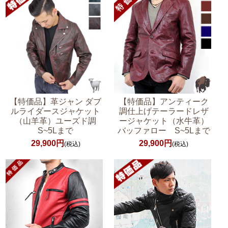
【特価品】革ジャン ダブ
【特価品】アンティーク
ルライダースジャケット
調仕上げテーラードレザ
（山羊革）ユーズド調
ージャケット（水牛革）
S~5Lまで
バッファロー S~5Lまで
29,900円
29,900円
(税込)
(税込)