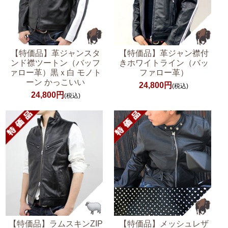
【特価品】革ジャンスタ
【特価品】革ジャン襟付
ンド襟ツートン（バッフ
きホワイトライン（バッ
ァロー革）黒ｘ白 モノト
ファロー革）
ーン かっこいい
24,800円
(税込)
24,800円
(税込)
【特価品】ラムスキンZIP
【特価品】メッシュレザ