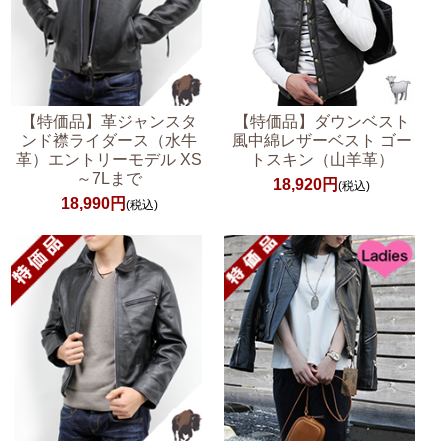
【特価品】革ジャンスタ
【特価品】ダウンベスト
ンド襟ライダース（水牛
風中綿レザーベスト ゴー
革）エントリーモデル XS
トスキン（山羊革）
～7Lまで
18,920円
(税込)
18,990円
(税込)