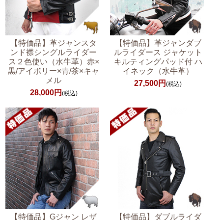
【特価品】革ジャンスタ
【特価品】革ジャンダブ
ンド襟シングルライダー
ルライダース ジャケット
ス２色使い（水牛革）赤×
キルティングパッド付 ハ
黒/アイボリー×青/茶×キャ
イネック（水牛革）
メル
27,500円
(税込)
28,000円
(税込)
【特価品】Gジャン レザ
【特価品】ダブルライダ