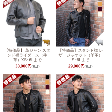
【特価品】スタンド襟 レ
【特価品】 革ジャン スタ
ザージャケット（羊革）
ンド襟ライダース（牛
S~6Lまで
革）XS~6Lまで
29,900円
33,000円
(税込)
(税込)