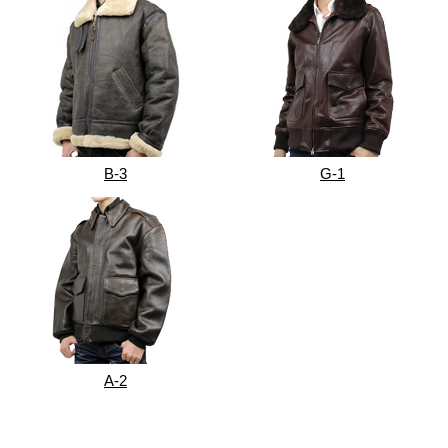
B-3
G-1
A-2