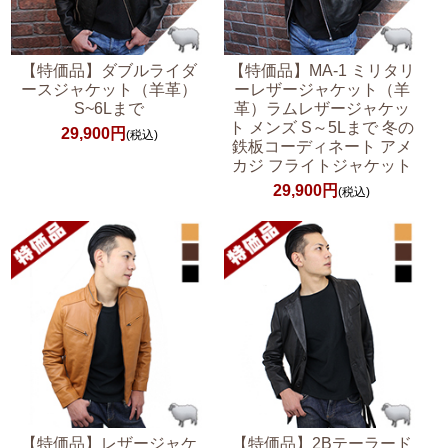
【特価品】ダブルライダ
【特価品】MA-1 ミリタリ
ースジャケット（羊革）
ーレザージャケット（羊
S~6Lまで
革）ラムレザージャケッ
ト メンズ S～5Lまで 冬の
29,900円
(税込)
鉄板コーディネート アメ
カジ フライトジャケット
29,900円
(税込)
【特価品】レザージャケ
【特価品】2Bテーラード