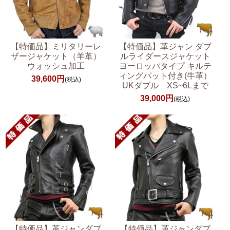
【特価品】ミリタリーレ
【特価品】革ジャン ダブ
ザージャケット（羊革）
ルライダースジャケット
ウォッシュ加工
ヨーロッパタイプ キルテ
ィングパット付き(牛革）
39,600円
(税込)
UKダブル XS~6Lまで
39,000円
(税込)
【特価品】革ジャンダブ
【特価品】革ジャンダブ