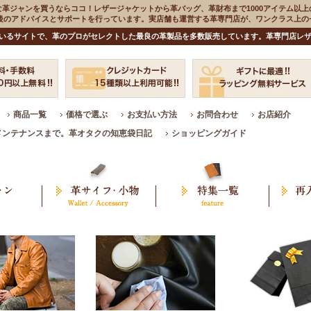
な革ジャンを買うならココ！レザージャケットから革バッグ、革財布まで1000アイテム以上
入後のアドバイスとサポートを行っています。実店舗も運営する革専門店が、ワンクラス上
いるサイトで、革のプロがセレクトした最良の革製品を多数販売しています。革専門店レザ
商品一覧
価格で選ぶ
お支払い方法
お問合わせ
お店紹介
メンテナンスまで。革オタクの知恵袋日記
ショッピングガイド