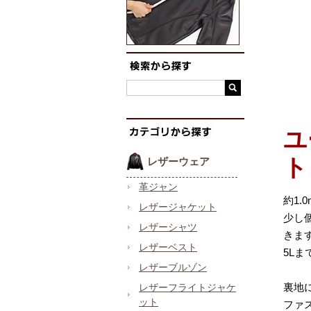
ユ
ト
レザーウェア
革ジャン
約1
レザージャケット
少し
レザーシャツ
きま
レザーベスト
5L
レザーブルゾン
裏地
レザーフライトジャケ
ット
ファ