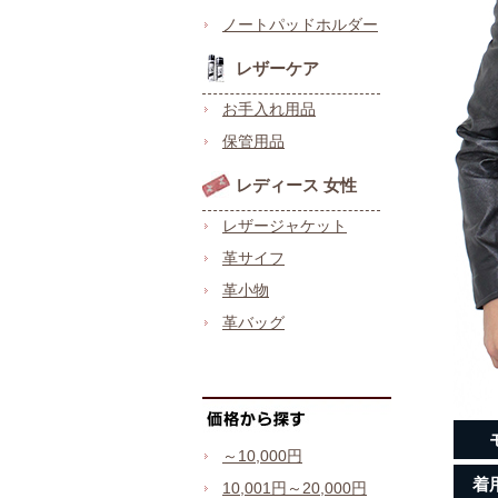
ノートパッドホルダー
レザーケア
お手入れ用品
保管用品
レディース 女性
レザージャケット
革サイフ
革小物
革バッグ
～10,000円
着
10,001円～20,000円