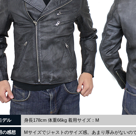
モデル
身長178cm 体重66kg 着用サイズ：M
用の感想
Mサイズでジャストのサイズ感。あまり厚みがないの