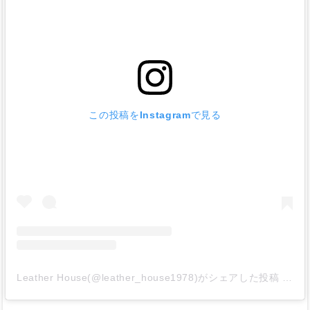
この投稿をInstagramで見る
Leather House(@leather_house1978)がシェアした投稿
-
20