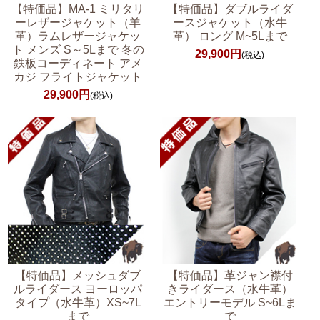
【特価品】MA-1 ミリタリ
【特価品】ダブルライダ
ーレザージャケット（羊
ースジャケット（水牛
革）ラムレザージャケッ
革） ロング M~5Lまで
ト メンズ S～5Lまで 冬の
29,900円
(税込)
鉄板コーディネート アメ
カジ フライトジャケット
29,900円
(税込)
【特価品】メッシュダブ
【特価品】革ジャン襟付
ルライダース ヨーロッパ
きライダース（水牛革）
タイプ（水牛革）XS~7L
エントリーモデル S~6Lま
まで
で