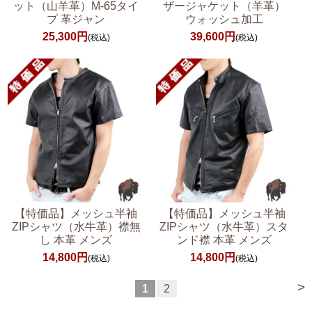
ット（山羊革）M-65タイ
ザージャケット（羊革）
プ 革ジャン
ウォッシュ加工
25,300円
39,600円
(税込)
(税込)
【特価品】メッシュ半袖
【特価品】メッシュ半袖
ZIPシャツ（水牛革）襟無
ZIPシャツ（水牛革）スタ
し 本革 メンズ
ンド襟 本革 メンズ
14,800円
14,800円
(税込)
(税込)
>
1
2