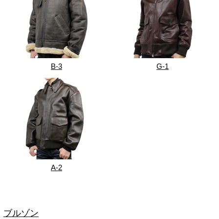
B-3
G-1
A-2
ブルゾン