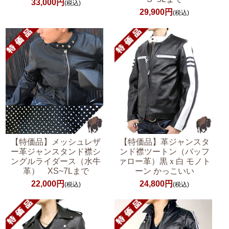
33,000円
(税込)
29,900円
(税込)
【特価品】メッシュレザ
【特価品】革ジャンスタ
ー革ジャンスタンド襟シ
ンド襟ツートン（バッフ
ングルライダース（水牛
ァロー革）黒ｘ白 モノト
革） XS~7Lまで
ーン かっこいい
22,000円
24,800円
(税込)
(税込)