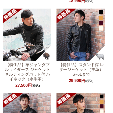
18,990円
(税込)
【特価品】革ジャンダブ
【特価品】スタンド襟 レ
ルライダース ジャケット
ザージャケット（羊革）
キルティングパッド付 ハ
S~6Lまで
イネック（水牛革）
29,900円
(税込)
27,500円
(税込)