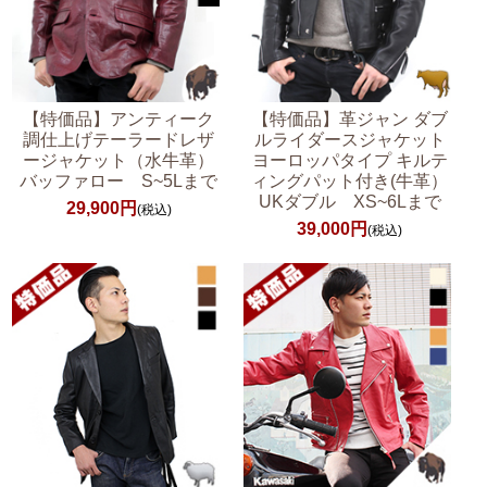
【特価品】アンティーク
【特価品】革ジャン ダブ
調仕上げテーラードレザ
ルライダースジャケット
ージャケット（水牛革）
ヨーロッパタイプ キルテ
バッファロー S~5Lまで
ィングパット付き(牛革）
UKダブル XS~6Lまで
29,900円
(税込)
39,000円
(税込)