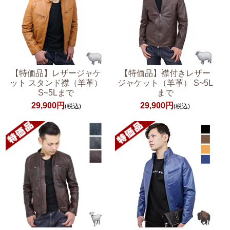
【特価品】レザージャケ
【特価品】襟付きレザー
ット スタンド襟（羊革）
ジャケット（羊革） S~5L
S~5Lまで
まで
29,900円
29,900円
(税込)
(税込)