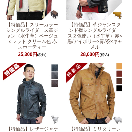
【特価品】スリーカラー
【特価品】革ジャンスタ
シングルライダース革ジ
ンド襟シングルライダー
ャン（水牛革）ベージュ
ス２色使い（水牛革）赤×
ｘレッド クリーム色 赤
黒/アイボリー×青/茶×キャ
スポーティー
メル
25,300円
28,000円
(税込)
(税込)
【特価品】レザージャケ
【特価品】ミリタリーレ