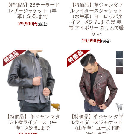
【特価品】2Bテーラード
【特価品】革ジャンダブ
レザージャケット（羊
ルライダースジャケット
革）S~5Lまで
（水牛革）ヨーロッパタ
イプ XS~7Lまで 黒 赤
29,900円
(税込)
青 アイボリー スリムで暖
かい
19,990円
(税込)
【特価品】革ジャン ダブ
【特価品】 革ジャン スタ
ルライダースジャケット
ンド襟ライダース（牛
（山羊革）ユーズド調
革）XS~6Lまで
S~5Lまで