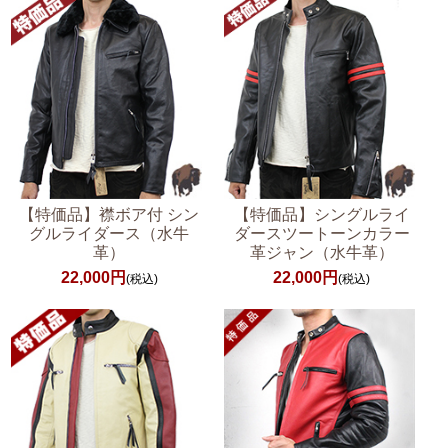
【特価品】襟ボア付 シン
【特価品】シングルライ
グルライダース（水牛
ダースツートーンカラー
革）
革ジャン（水牛革）
22,000円
22,000円
(税込)
(税込)