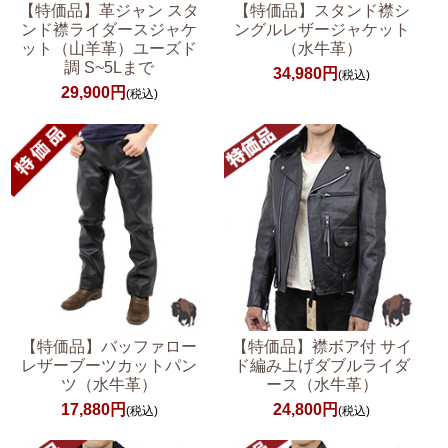
【特価品】革ジャン スタ
【特価品】スタンド襟シ
ンド襟ライダースジャケ
ングルレザージャケット
ット（山羊革）ユーズド
（水牛革）
調 S~5Lまで
34,980円
(税込)
29,900円
(税込)
【特価品】バッファロー
【特価品】襟ボア付 サイ
レザーブーツカットパン
ド編み上げダブルライダ
ツ（水牛革）
ース（水牛革）
17,880円
24,800円
(税込)
(税込)