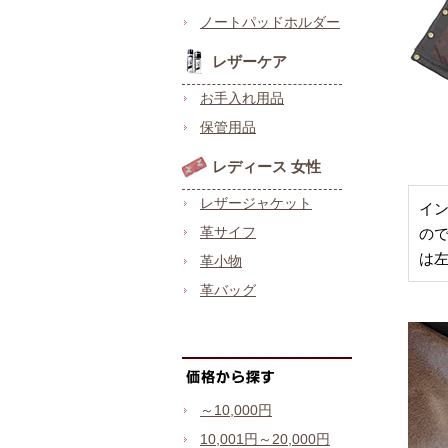
ノートパッドホルダー
レザーケア
お手入れ用品
保管用品
レディース 女性
レザージャケット
イン
革サイフ
の
は
革小物
革バッグ
～10,000円
10,001円～20,000円