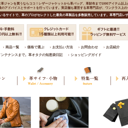
な革ジャンを買うならココ！レザージャケットから革バッグ、革財布まで1000アイテム以上
入後のアドバイスとサポートを行っています。実店舗も運営する革専門店が、ワンクラス上
いるサイトで、革のプロがセレクトした最良の革製品を多数販売しています。革専門店レザ
商品一覧
価格で選ぶ
お支払い方法
お問合わせ
お店紹介
メンテナンスまで。革オタクの知恵袋日記
ショッピングガイド