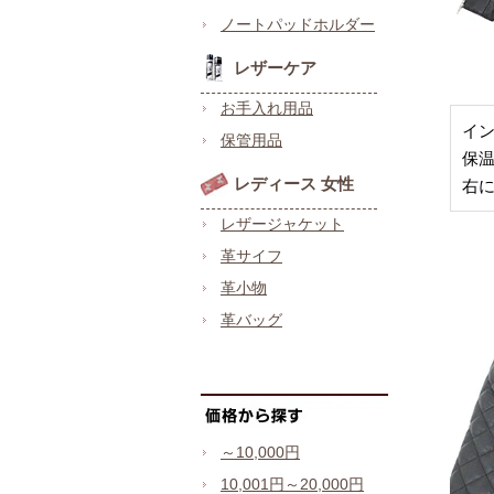
ノートパッドホルダー
レザーケア
お手入れ用品
イ
保管用品
保
レディース 女性
右
レザージャケット
革サイフ
革小物
革バッグ
～10,000円
10,001円～20,000円