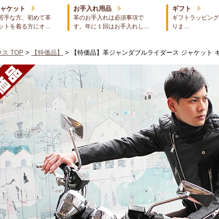
ジャケット
お手入れ用品
ギフト
苦手な方、初めて革
革のお手入れは必須事項で
ギフトラッピング
ットを着る方にオ…
す。年に１回はお手入れし…
りま…
ス TOP
>
【特価品】
> 【特価品】革ジャンダブルライダース ジャケット 