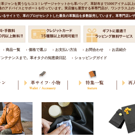
な革ジャンを買うならココ！レザージャケットから革バッグ、革財布まで1000アイテム以上
入後のアドバイスとサポートを行っています。実店舗も運営する革専門店が、ワンクラス上
いるサイトで、革のプロがセレクトした最良の革製品を多数販売しています。革専門店レザ
商品一覧
価格で選ぶ
お支払い方法
お問合わせ
お店紹介
メンテナンスまで。革オタクの知恵袋日記
ショッピングガイド