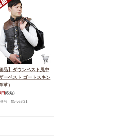
価品】ダウンベスト風中
ザーベスト ゴートスキン
羊革）
20円
(税込)
番号 05-vest31