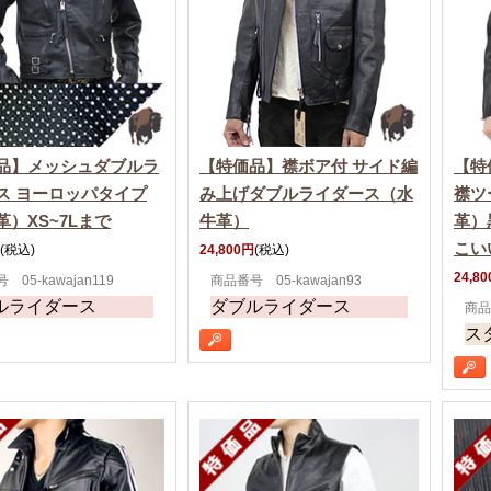
品】メッシュダブルラ
【特価品】襟ボア付 サイド編
【特
ス ヨーロッパタイプ
み上げダブルライダース（水
襟ツ
革）XS~7Lまで
牛革）
革）
こい
(税込)
24,800円
(税込)
24,8
05-kawajan119
商品番号 05-kawajan93
ルライダース
ダブルライダース
商品番
ス