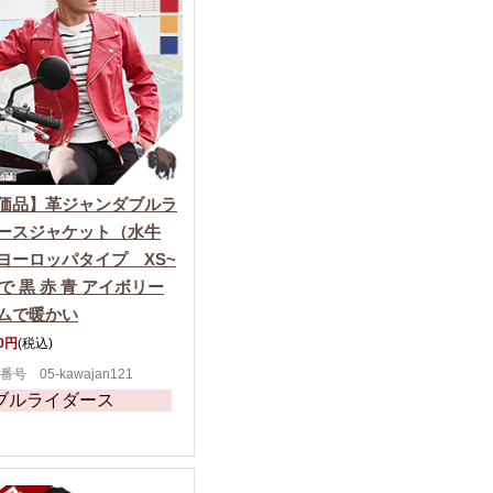
価品】革ジャンダブルラ
ースジャケット（水牛
ヨーロッパタイプ XS~
まで 黒 赤 青 アイボリー
ムで暖かい
90円
(税込)
番号 05-kawajan121
ブルライダース