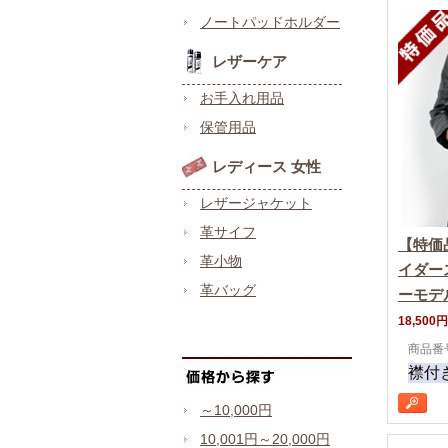
ノートパッドホルダー
レザーケア
お手入れ用品
保管用品
レディース 女性
レザージャケット
革サイフ
【特価
革小物
イダー
革バッグ
ーモデル
18,500円
商品番号
襟付
～10,000円
10,001円～20,000円