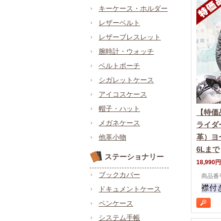
キーケース・ホルダー
レザーベルト
レザーブレスレット
腕時計・ウォッチ
ベルトポーチ
シガレットケース
アイコスケース
帽子・ハット
【特価
メガネケース
ライダ
革）ヨ
他革小物
6Lまで
ステーショナリー
18,990円
ブックカバー
商品番号
襟付
ドキュメントケース
ペンケース
システム手帳