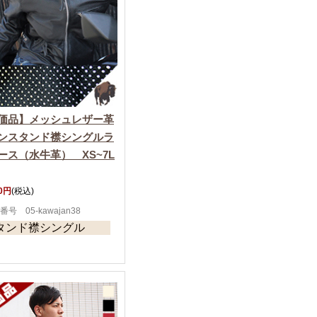
価品】メッシュレザー革
ンスタンド襟シングルラ
ース（水牛革） XS~7L
00円
(税込)
番号 05-kawajan38
タンド襟シングル