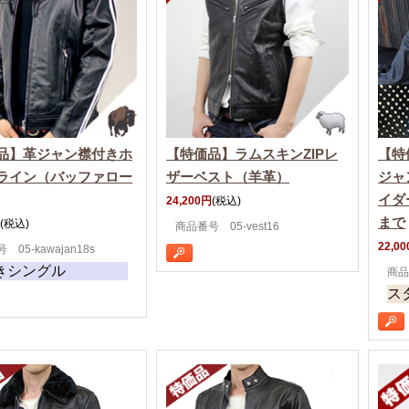
品】革ジャン襟付きホ
【特価品】ラムスキンZIPレ
【特
ライン（バッファロー
ザーベスト（羊革）
ジャ
イダ
24,200円
(税込)
まで
(税込)
商品番号 05-vest16
22,0
05-kawajan18s
きシングル
商品
ス