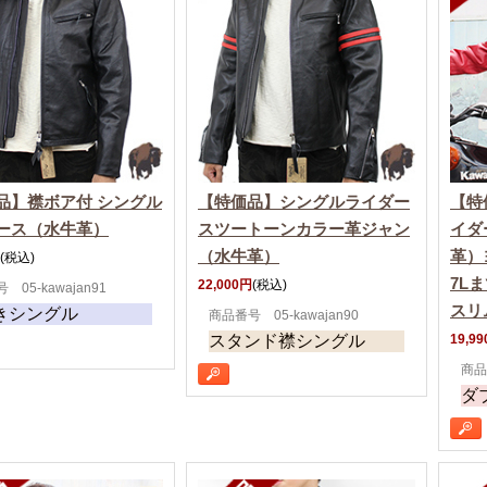
品】襟ボア付 シングル
【特価品】シングルライダー
【特
ース（水牛革）
スツートーンカラー革ジャン
イダ
（水牛革）
革）
(税込)
7L
22,000円
(税込)
 05-kawajan91
スリ
きシングル
商品番号 05-kawajan90
スタンド襟シングル
19,9
商品
ダ