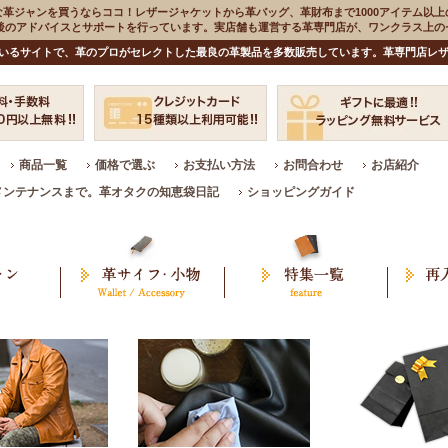
な革ジャンを買うならココ！レザージャケットから革バッグ、革財布まで1000アイテム以上
入後のアドバイスとサポートを行っています。実店舗も運営する革専門店が、ワンクラス上
いるサイトで、革のプロがセレクトした最良の革製品を多数販売しています。革専門店レザ
商品一覧
価格で選ぶ
お支払い方法
お問合わせ
お店紹介
メンテナンスまで。革オタクの知恵袋日記
ショッピングガイド