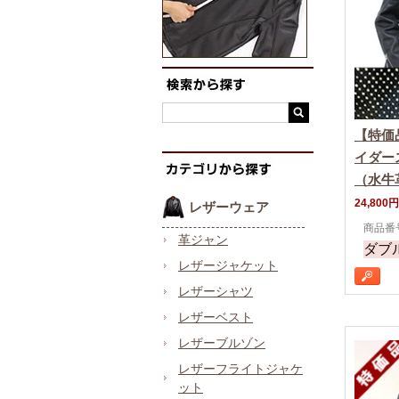
【特価
イダー
（水牛
24,800円
レザーウェア
商品番号 
革ジャン
ダブ
レザージャケット
レザーシャツ
レザーベスト
レザーブルゾン
レザーフライトジャケ
ット