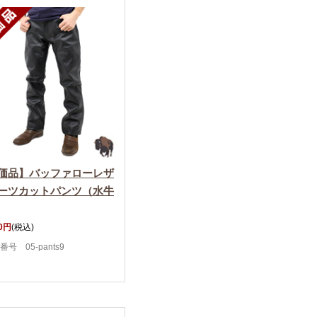
価品】バッファローレザ
ーツカットパンツ（水牛
80円
(税込)
番号 05-pants9