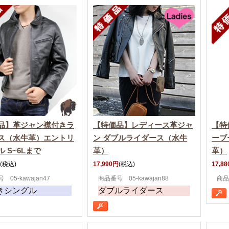
品】革ジャン襟付きラ
【特価品】レディース革ジャ
【特
ス（水牛革）エントリ
ン ダブルライダース（水牛
ーブ
 S~6Lまで
革）
革）
(税込)
17,990円
(税込)
17,8
 05-kawajan47
商品番号 05-kawajan88
商品
きシングル
ダブルライダース