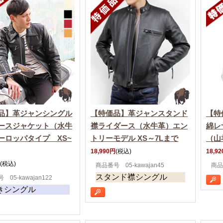
品】革ジャンシングル
【特価品】革ジャンスタンド
【特
ースジャケット（水牛
襟ライダース（水牛革）エン
綿レ
ーロッパタイプ XS~
トリーモデル XS～7Lまで
（山
18,990円
(税込)
18,9
(税込)
商品番号 05-kawajan45
商品
スタンド襟シングル
 05-kawajan122
きシングル