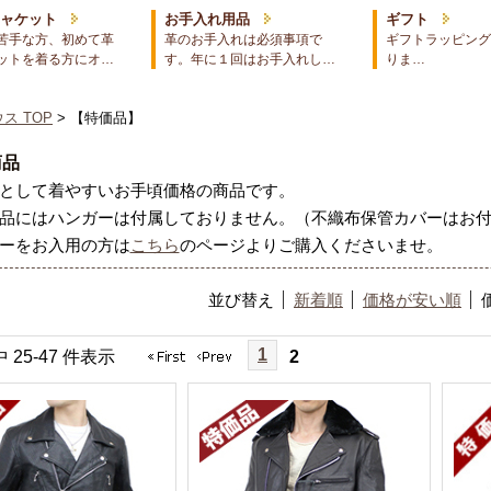
ジャケット
お手入れ用品
ギフト
苦手な方、初めて革
革のお手入れは必須事項で
ギフトラッピング
ットを着る方にオ…
す。年に１回はお手入れし…
りま…
ス TOP
> 【特価品】
商品
として着やすいお手頃価格の商品です。
品にはハンガーは付属しておりません。（不織布保管カバーはお
ーをお入用の方は
こちら
のページよりご購入くださいませ。
並び替え
新着順
価格が安い順
1
中 25-47 件表示
2