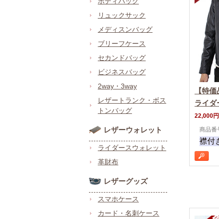
ボディバッグ
リュックサック
メディスンバッグ
ブリーフケース
セカンドバッグ
ビジネスバッグ
2way・3way
【特価
レザートランク・ボス
ライダ
トンバッグ
22,000円
レザーウォレット
商品番号
襟付
ライダースウォレット
革財布
レザーグッズ
スマホケース
カード・名刺ケース