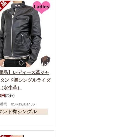
価品】レディース革ジャ
スタンド襟シングルライダ
（水牛革）
90円
(税込)
番号 05-kawajan86
タンド襟シングル