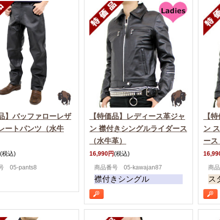
品】バッファローレザ
【特価品】レディース革ジャ
【特
レートパンツ（水牛
ン 襟付きシングルライダース
ン 
（水牛革）
ース
(税込)
16,990円
(税込)
16,9
 05-pants8
商品番号 05-kawajan87
商品
襟付きシングル
ス