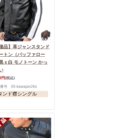
価品】革ジャンスタンド
ートン（バッファロー
黒ｘ白 モノトーン かっ
い
00円
(税込)
号 05-kawajan26s
タンド襟シングル