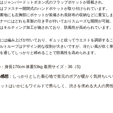
はジャンパードットボタン式のフラップポケットが搭載され、
はファスナー開閉式のハンドポケットが取り付けられています。
裏地にも左胸部にポケットが装備され長財布の収納などに重宝し
ナーにはどれも革製の引き手が付いておりスムーズな開閉が可能
はキルティング加工が施されており、防風性が高められています
には編み上げが付いており、ギュッと絞ってウエストを調節する
ルトループはデザイン的な役割が大きいですが、冷たい風が吹く
を通してしっかりと締めることで防風性を高められます。
ル
：身長170cm 体重53kg 着用サイズ：36（S)
の感想
：しっかりとした着心地で首元のボアが暖かく気持ちい
エットはいかにもワイルドで男らしく、渋さを求める大人の男