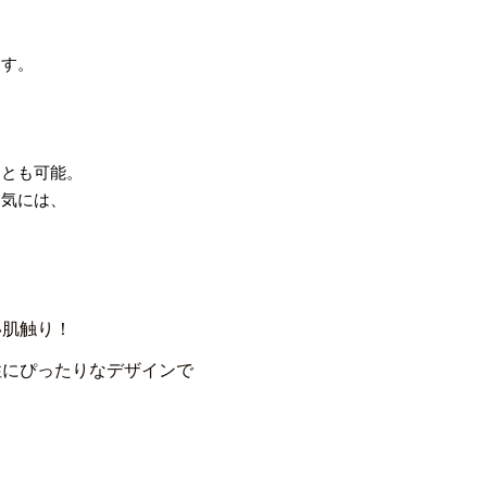
ます。
。
。
ことも可能。
寒気には、
い肌触り！
性にぴったりなデザインで