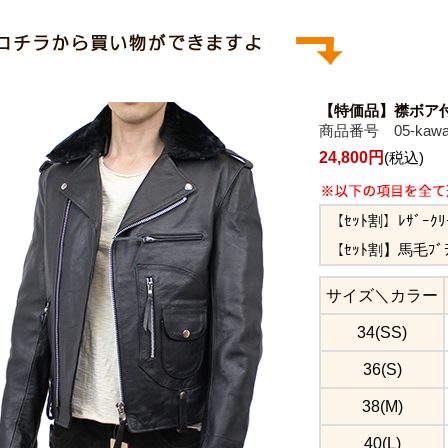
【特価品】襟ボア
商品番号 05-kawaj
24,800円
(税込)
【ｾｯﾄ割】ﾚｻﾞｰｸ
【ｾｯﾄ割】馬毛ﾌﾞ
サイズ＼カラー
34(SS)
36(S)
38(M)
40(L)