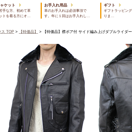
ジャケット
お手入れ用品
ギフト
苦手な方、初めて革
革のお手入れは必須事項で
ギフトラッピング
ットを着る方にオ…
す。年に１回はお手入れし…
りま…
ス TOP
>
【特価品】
> 【特価品】襟ボア付 サイド編み上げダブルライダ