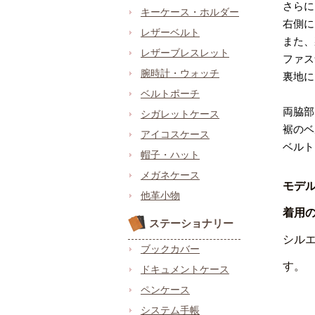
さらに
キーケース・ホルダー
右側に
レザーベルト
また、
レザーブレスレット
ファス
腕時計・ウォッチ
裏地に
ベルトポーチ
両脇部
シガレットケース
裾のベ
アイコスケース
ベルト
帽子・ハット
メガネケース
モデ
他革小物
着用
ステーショナリー
シル
ブックカバー
す。
ドキュメントケース
ペンケース
システム手帳