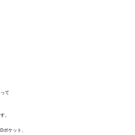
よって
です。
Dポケット、