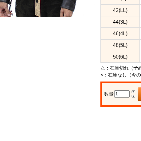
42(LL)
44(3L)
46(4L)
48(5L)
50(6L)
△：
在庫切れ（予
×：
在庫なし（今の
数量