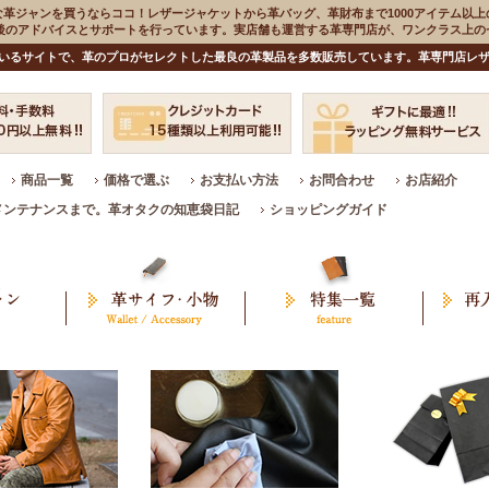
な革ジャンを買うならココ！レザージャケットから革バッグ、革財布まで1000アイテム以上
入後のアドバイスとサポートを行っています。実店舗も運営する革専門店が、ワンクラス上
いるサイトで、革のプロがセレクトした最良の革製品を多数販売しています。革専門店レザ
商品一覧
価格で選ぶ
お支払い方法
お問合わせ
お店紹介
メンテナンスまで。革オタクの知恵袋日記
ショッピングガイド