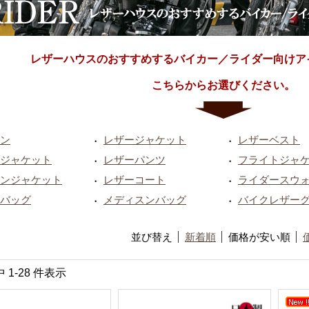
レザーハウスのおすすめするバイカー／ライダー向けア
こちらからお選びください。
ン
レザージャケット
レザーベスト
・
・
ジャケット
レザーパンツ
フライトジャ
・
・
ンジャケット
レザーコート
ライダースウ
・
・
バッグ
メディスンバッグ
バイクレザー
・
・
並び替え
新着順
価格が安い順
中 1-28 件表示