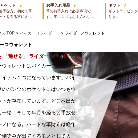
ジャケット
お手入れ用品
ギフト
苦手な方、初めて革
革のお手入れは必須事項で
ギフトラッピング
ットを着る方にオ…
す。年に１回はお手入れし…
りま…
ス TOP
>
バイカー（ライダー）
> ライダースウォレット
ースウォレット
を 「魅せる」 ライダースウォレット
ーウォレットはバイカーファッショ
アイテム１つになっています。バイ
りのパンツのポケットにはいつもウ
ットが存在しています。どこへ出か
も一緒、そして年月を経ると手放せ
モノになる。ハードな革財布は経年
で馴染みが出てくるモノとして人