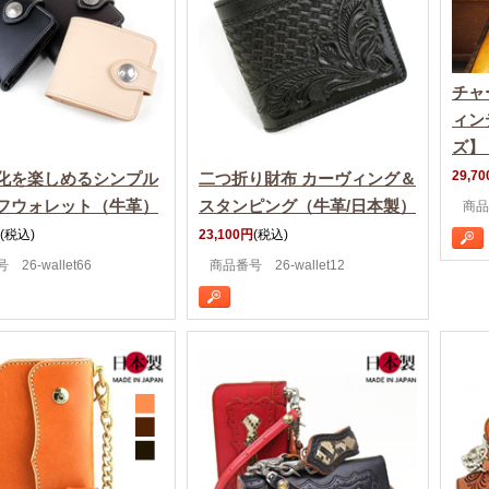
チャ
ィン
ズ】
29,7
化を楽しめるシンプル
二つ折り財布 カーヴィング＆
フウォレット（牛革）
スタンピング（牛革/日本製）
商品
(税込)
23,100円
(税込)
26-wallet66
商品番号 26-wallet12