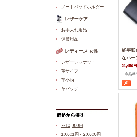
ノートパッドホルダー
レザーケア
お手入れ用品
保管用品
経年変
レディース 女性
なハー
レザージャケット
21,450円
革サイフ
商品番号 
革小物
革バッグ
～10,000円
10,001円～20,000円