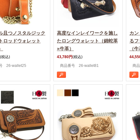
ル且つノスタルジック
高度なインレイワークを施し
カン
トロッドウォレット
たロングウォレット（錦蛇革
るフ
）
×牛革）
（牛
(税込)
43,780円
(税込)
44,5
26-wallet25
商品番号 26-wallet81
商品番