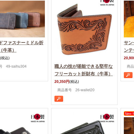
ドファスナーミドル折
サン
（牛革）
ンテ
(税込)
20,9
職人の技が堪能できる堅牢な
 49-saihu304
商品
フリーカット折財布（牛革）
20,350円
(税込)
商品番号 26-wallet20