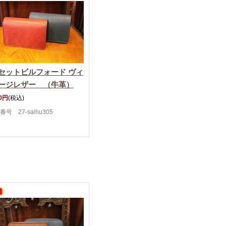
セットビルフォード ヴィ
ージレザー （牛革）
00円
(税込)
番号 27-saihu305