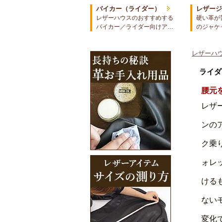
バイカー（ライダー）
レザー
レザーハウスのおすすめする
硬い革が
バイカー／ライダー向けア…
のジャケ
レザーハウ
ライダ
腰元
レザ
ンの
ク乗
ォレ
ける
ない
変化