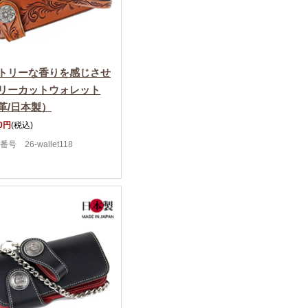
トリーな香りを感じさせ
リーカットウォレット
革/日本製）
50円
(税込)
号 26-wallet118