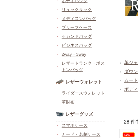
ボディバッグ
リュックサック
メディスンバッグ
ブリーフケース
セカンドバッグ
ビジネスバッグ
2way・3way
革ジャ
・
レザートランク・ボス
トンバッグ
ダウン
・
ムート
・
レザーウォレット
ボディ
・
ライダースウォレット
革財布
レザーグッズ
28 件
スマホケース
カード・名刺ケース