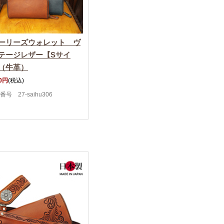
ーリーズウォレット ヴ
テージレザー【Sサイ
（牛革）
00円
(税込)
番号 27-saihu306