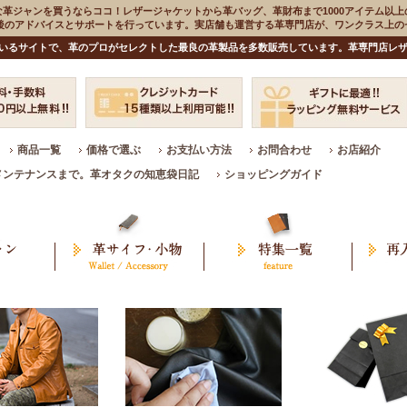
な革ジャンを買うならココ！レザージャケットから革バッグ、革財布まで1000アイテム以上
入後のアドバイスとサポートを行っています。実店舗も運営する革専門店が、ワンクラス上
いるサイトで、革のプロがセレクトした最良の革製品を多数販売しています。革専門店レザ
商品一覧
価格で選ぶ
お支払い方法
お問合わせ
お店紹介
メンテナンスまで。革オタクの知恵袋日記
ショッピングガイド