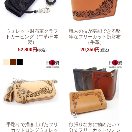
ウォレット財布革クラフ
職人の技が堪能できる堅
トカービング（牛革/日本
牢なフリーカット折財布
製）
（牛革）
52,800円
20,350円
(税込)
(税込)
手彫りで描き上げたフリ
欲張りな方に勧めたい７
ーカットロングウォレッ
分丈フリーカットウォレ