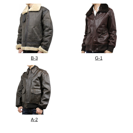
B-3
G-1
A-2