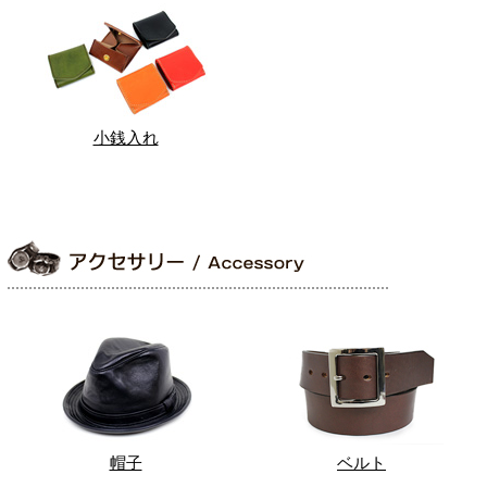
小銭入れ
帽子
ベルト