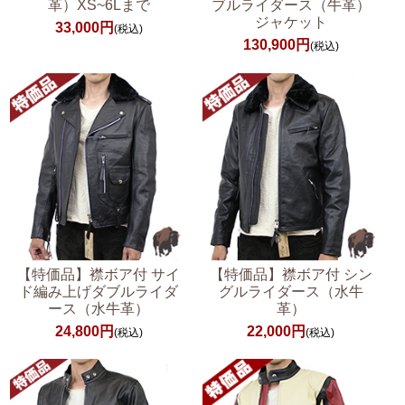
ブルライダース（牛革）
革）XS~6Lまで
ジャケット
33,000円
(税込)
130,900円
(税込)
【特価品】襟ボア付 サイ
【特価品】襟ボア付 シン
ド編み上げダブルライダ
グルライダース（水牛
ース（水牛革）
革）
24,800円
22,000円
(税込)
(税込)