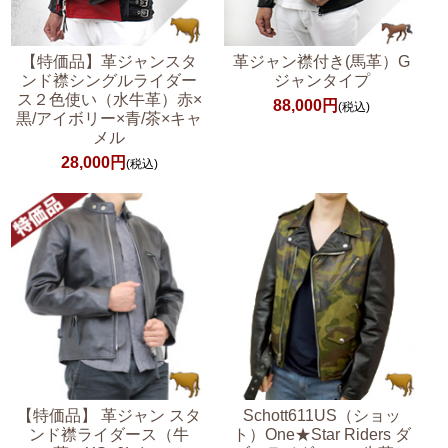
【特価品】革ジャンスタ
革ジャン襟付き(馬革）G
ンド襟シングルライダー
ジャンタイプ
ス２色使い（水牛革）赤×
88,000円
(税込)
黒/アイボリー×青/茶×キャ
メル
28,000円
(税込)
Schott611US（ショッ
【特価品】 革ジャン スタ
ト）One★Star Riders ダ
ンド襟ライダース（牛