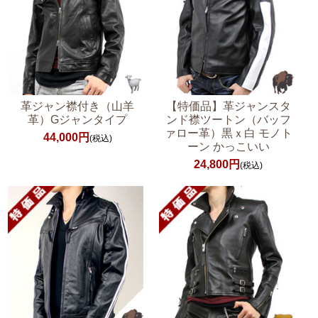
革ジャン襟付き（山羊
【特価品】革ジャンスタ
革）Gジャンタイプ
ンド襟ツートン（バッフ
ァロー革）黒ｘ白 モノト
44,000円
(税込)
ーン かっこいい
24,800円
(税込)