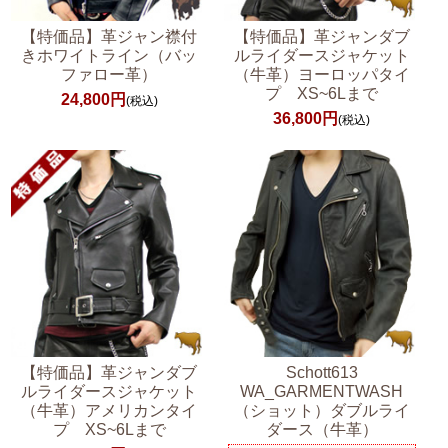
【特価品】革ジャン襟付
【特価品】革ジャンダブ
きホワイトライン（バッ
ルライダースジャケット
ファロー革）
（牛革）ヨーロッパタイ
プ XS~6Lまで
24,800円
(税込)
36,800円
(税込)
【特価品】革ジャンダブ
Schott613
ルライダースジャケット
WA_GARMENTWASH
（牛革）アメリカンタイ
（ショット）ダブルライ
プ XS~6Lまで
ダース（牛革）