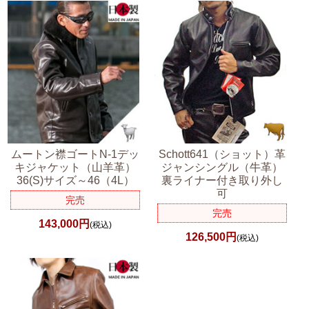
ムートン襟ゴートN-1デッ
Schott641（ショット）革
キジャケット（山羊革）
ジャンシングル（牛革）
36(S)サイズ～46（4L）
裏ライナー付き取り外し
可
完売
完売
143,000円
(税込)
126,500円
(税込)