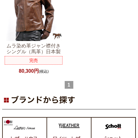
ムラ染め革ジャン襟付き
シングル（馬革）日本製
完売
80,300円
(税込)
1