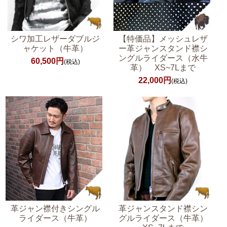
【特価品】メッシュレザ
シワ加工レザーダブルジ
ー革ジャンスタンド襟シ
ャケット（牛革）
ングルライダース（水牛
60,500円
(税込)
革） XS~7Lまで
22,000円
(税込)
革ジャン襟付きシングル
革ジャンスタンド襟シン
ライダース（牛革）
グルライダース（牛革）