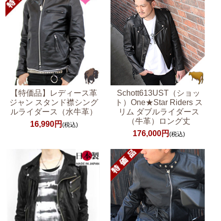
【特価品】レディース革
Schott613UST（ショッ
ジャン スタンド襟シング
ト）One★Star Riders ス
ルライダース（水牛革）
リム ダブルライダース
（牛革）ロング丈
16,990円
(税込)
176,000円
(税込)