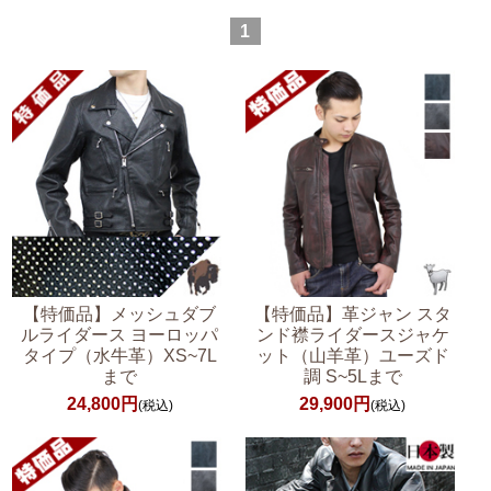
1
【特価品】メッシュダブ
【特価品】革ジャン スタ
ルライダース ヨーロッパ
ンド襟ライダースジャケ
タイプ（水牛革）XS~7L
ット（山羊革）ユーズド
まで
調 S~5Lまで
24,800円
29,900円
(税込)
(税込)