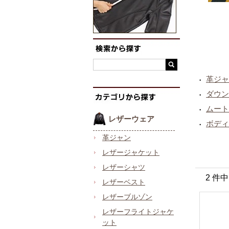
革ジャ
・
ダウン
・
ムート
・
レザーウェア
ボディ
・
革ジャン
レザージャケット
レザーシャツ
2 件
レザーベスト
レザーブルゾン
レザーフライトジャケ
ット