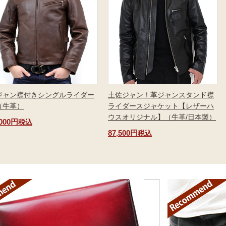
ジャン襟付きシングルライダー
土佐ジャン！革ジャンスタンド襟
（牛革）
ライダースジャケット【レザーハ
ウスオリジナル】（牛革/日本製）
,000円
税込
87,500円
税込