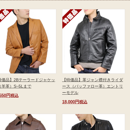
特価品】2Bテーラードジャケッ
【特価品】革ジャン襟付きライダ
（羊革）S~5Lまで
ース（バッファロー革）エントリ
ーモデル
,550円
税込
18,000円
税込