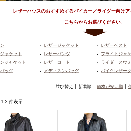
レザーハウスのおすすめするバイカー／ライダー向けア
こちらからお選びください。
ン
レザージャケット
レザーベスト
・
・
ジャケット
レザーパンツ
フライトジャ
・
・
ンジャケット
レザーコート
ライダースウ
・
・
バッグ
メディスンバッグ
バイクレザー
・
・
並び替え
新着順
価格が安い順
中 1-2 件表示