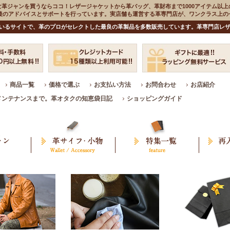
な革ジャンを買うならココ！レザージャケットから革バッグ、革財布まで1000アイテム以上
入後のアドバイスとサポートを行っています。実店舗も運営する革専門店が、ワンクラス上
いるサイトで、革のプロがセレクトした最良の革製品を多数販売しています。革専門店レザ
商品一覧
価格で選ぶ
お支払い方法
お問合わせ
お店紹介
メンテナンスまで。革オタクの知恵袋日記
ショッピングガイド