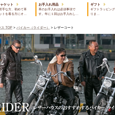
ジャケット
お手入れ用品
ギフト
苦手な方、初めて革
革のお手入れは必須事項で
ギフトラッピング
ットを着る方にオ…
す。年に１回はお手入れし…
りま…
ス TOP
>
バイカー（ライダー）
> レザーコート