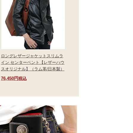
ロングレザージャケットスリムラ
イン センターベント【レザーハウ
スオリジナル】（ラム革/日本製）
76,450円
税込