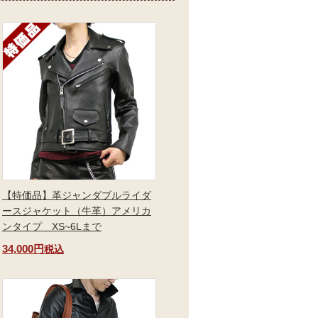
【特価品】革ジャンダブルライダ
ースジャケット（牛革）アメリカ
ンタイプ XS~6Lまで
34,000円
税込