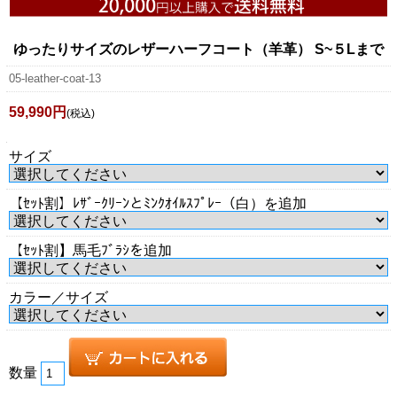
ゆったりサイズのレザーハーフコート（羊革） S~５Lまで
05-leather-coat-13
59,990円
(税込)
サイズ
【ｾｯﾄ割】ﾚｻﾞｰｸﾘｰﾝとﾐﾝｸｵｲﾙｽﾌﾟﾚｰ（白）を追加
【ｾｯﾄ割】馬毛ﾌﾞﾗｼを追加
カラー／サイズ
数量