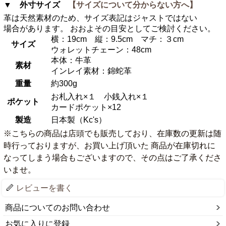
▼ 外寸サイズ
【サイズについて分からない方へ】
革は天然素材のため、サイズ表記はジャストではない
場合があります。 おおよその目安としてご検討ください。
横：19cm 縦：9.5cm マチ：３cm
サイズ
ウォレットチェーン：48cm
本体：牛革
素材
インレイ素材：錦蛇革
重量
約300g
お札入れ×１ 小銭入れ×１
ポケット
カードポケット×12
製造
日本製（Kc's）
※こちらの商品は店頭でも販売しており、在庫数の更新は随
時行っておりますが、お買い上げ頂いた 商品が在庫切れに
なってしまう場合もございますので、その点はご了承くださ
いませ。
レビューを書く
商品についてのお問い合わせ
お気に入りに登録