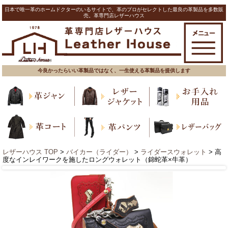
日本で唯一革のホームドクターのいるサイトで、革のプロがセレクトした最良の革製品を多数販
売。革専門店レザーハウス
今良かったらいい革製品ではなく、一生使える革製品を提供します
レザーハウス TOP
>
バイカー（ライダー）
>
ライダースウォレット
> 高
度なインレイワークを施したロングウォレット（錦蛇革×牛革）