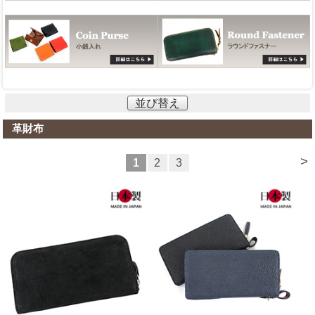
並び替え
革財布
>
1
2
3