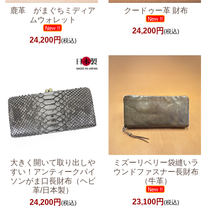
鹿革 がまぐちミディア
クードゥー革 財布
ムウォレット
24,200円
(税込)
24,200円
(税込)
大きく開いて取り出しや
ミズーリベリー袋縫いラ
すい！アンティークパイ
ウンドファスナー長財布
ソンがま口長財布（ヘビ
（牛革）
革/日本製）
23,100円
24,200円
(税込)
(税込)