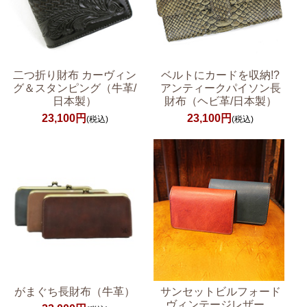
二つ折り財布 カーヴィン
ベルトにカードを収納!?
グ＆スタンピング（牛革/
アンティークパイソン長
日本製）
財布（ヘビ革/日本製）
23,100円
23,100円
(税込)
(税込)
がまぐち長財布（牛革）
サンセットビルフォード
ヴィンテージレザー