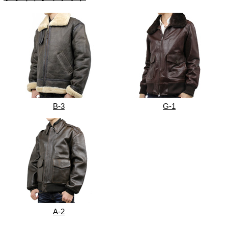
B-3
G-1
A-2