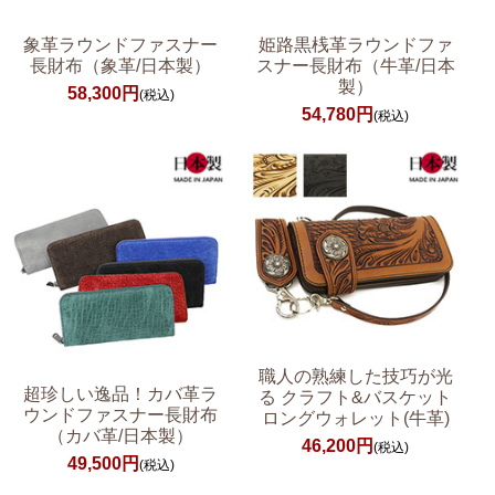
象革ラウンドファスナー
姫路黒桟革ラウンドファ
長財布（象革/日本製）
スナー長財布（牛革/日本
製）
58,300円
(税込)
54,780円
(税込)
職人の熟練した技巧が光
超珍しい逸品！カバ革ラ
る クラフト&バスケット
ウンドファスナー長財布
ロングウォレット(牛革)
（カバ革/日本製）
46,200円
(税込)
49,500円
(税込)