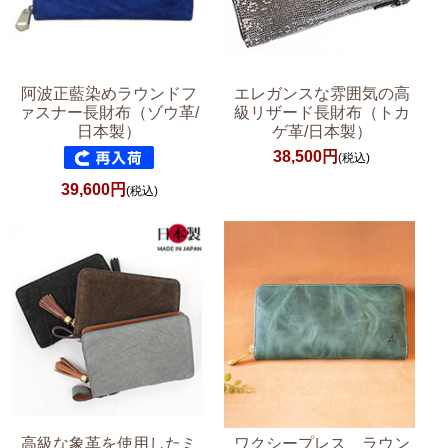
阿波正藍染めラウンドフ
エレガンスな雰囲気の高
ァスナー長財布（ゾウ革/
級リザード長財布（トカ
日本製）
ゲ革/日本製）
38,500円
(税込)
39,600円
(税込)
高級な象革を使用したミ
ワクシープレス ラウン