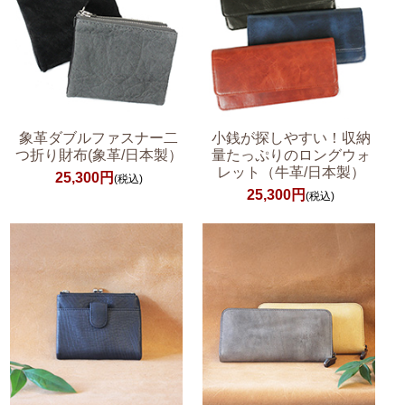
象革ダブルファスナー二
小銭が探しやすい！収納
つ折り財布(象革/日本製）
量たっぷりのロングウォ
レット（牛革/日本製）
25,300円
(税込)
25,300円
(税込)