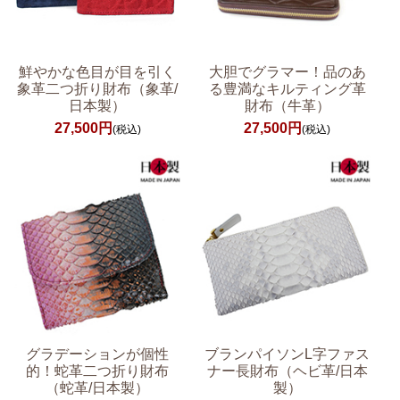
鮮やかな色目が目を引く
大胆でグラマー！品のあ
象革二つ折り財布（象革/
る豊満なキルティング革
日本製）
財布（牛革）
27,500円
27,500円
(税込)
(税込)
グラデーションが個性
ブランパイソンL字ファス
的！蛇革二つ折り財布
ナー長財布（ヘビ革/日本
（蛇革/日本製）
製）