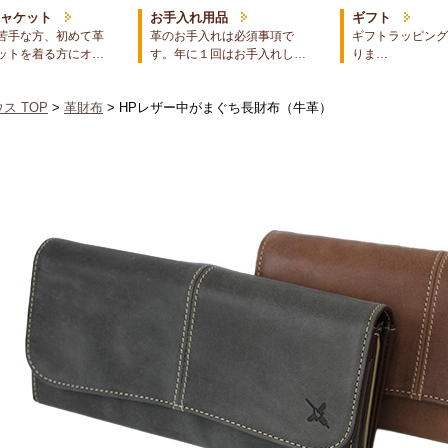
ジャケット
お手入れ用品
ギフト
苦手な方、初めて革
革のお手入れは必須事項で
ギフトラッピング
ットを着る方にオ…
す。年に１回はお手入れし…
りま…
ス TOP
>
革財布
> HPレザー中がまぐち長財布（牛革）