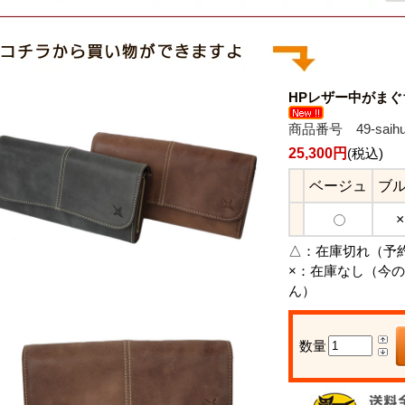
HPレザー中がま
商品番号 49-saihu
25,300円
(税込)
ベージュ
ブ
×
△：
在庫切れ（予
×：
在庫なし（今の
ん）
数量