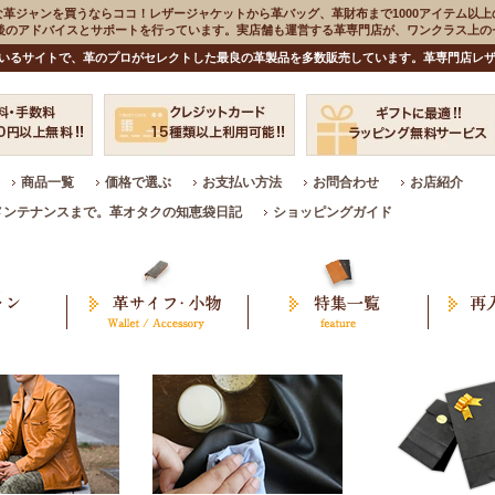
な革ジャンを買うならココ！レザージャケットから革バッグ、革財布まで1000アイテム以上
入後のアドバイスとサポートを行っています。実店舗も運営する革専門店が、ワンクラス上
いるサイトで、革のプロがセレクトした最良の革製品を多数販売しています。革専門店レザ
商品一覧
価格で選ぶ
お支払い方法
お問合わせ
お店紹介
メンテナンスまで。革オタクの知恵袋日記
ショッピングガイド