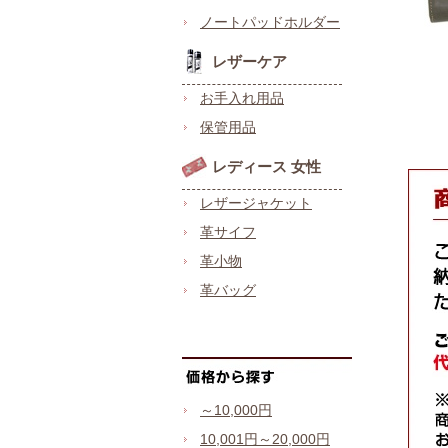
ノートパッドホルダー
レザーケア
お手入れ用品
保管用品
レディース 女性
レザージャケット
革サイフ
革小物
革バッグ
～10,000円
10,001円～20,000円