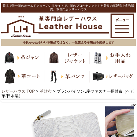
日本で唯一革のホームドクターのいるサイトで、革のプロがセレクトした最良の革製品を多数販
売。革専門店レザーハウス
今良かったらいい革製品ではなく、一生使える革製品を提供します
レザーハウス TOP
>
革財布
> ブランパイソンL字ファスナー長財布（ヘビ
革/日本製）