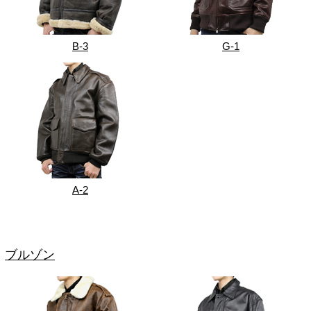
B-3
G-1
A-2
ブルゾン