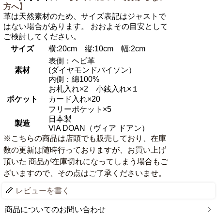
方へ】
革は天然素材のため、サイズ表記はジャストで
はない場合があります。 おおよその目安として
ご検討してください。
サイズ
横:20cm 縦:10cm 幅:2cm
表側：ヘビ革
素材
(ダイヤモンドパイソン）
内側：綿100%
お札入れ×2 小銭入れ×１
ポケット
カード入れ×20
フリーポケット×5
日本製
製造
VIA DOAN（ヴィア ドアン）
※こちらの商品は店頭でも販売しており、在庫
数の更新は随時行っておりますが、お買い上げ
頂いた 商品が在庫切れになってしまう場合もご
ざいますので、その点はご了承くださいませ。
レビューを書く
商品についてのお問い合わせ